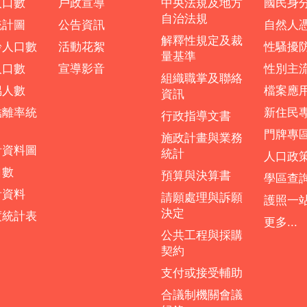
人口數
戶政宣導
中央法規及地方
國民身
自治法規
統計圖
公告資訊
自然人
解釋性規定及裁
齡人口數
活動花絮
性騷擾
量基準
人口數
宣導影音
性別主
組織職掌及聯絡
偶人數
檔案應
資訊
結離率統
新住民
行政指導文書
門牌專
施政計畫與業務
計資料圖
統計
人口政
口數
預算與決算書
學區查
計資料
請願處理與訴願
護照一
決定
度統計表
更多...
公共工程與採購
契約
支付或接受輔助
合議制機關會議