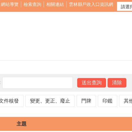
網站導覽
檢索查詢
相關連結
雲林縣戶政入口資訊網
：
文件核發
變更、更正、廢止
門牌
印鑑
其
主題