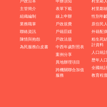
戶政沿革
申辦須知
村里鄰
主管簡介
表單下載
村里鄰
組織編制
線上申辦
性別年
業務職掌
戶政規費
原住民
聯絡資訊
戶籍罰鍰
外籍配
陳情與抱怨
戶政法規
粗生死
計資料
為民服務白皮書
中西年歲對照表
人口統
案例分享
歷年人
異地辦理項目
全國統
跨機關聯合加值
服務
教育程