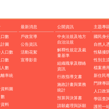
計
最新消息
公開資訊
主題專
人口數
戶政宣導
中央法規及地方
國民身
自治法規
統計圖
公告資訊
自然人
解釋性規定及裁
齡人口數
活動花絮
性騷擾
量基準
人口數
宣導影音
性別主
組織職掌及聯絡
偶人數
檔案應
資訊
結離率統
新住民
行政指導文書
門牌專
施政計畫與業務
計資料圖
統計
人口政
口數
預算與決算書
學區查
計資料
請願處理與訴願
護照一