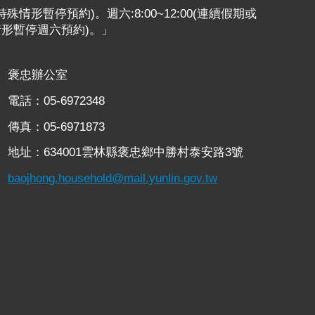
或特殊情形暫停預約)。週六:8:00~12:00(連續假期或
情形暫停週六預約)。」
褒忠辦公室
電話：05-6972348
傳真：05-6971873
地址：634001雲林縣褒忠鄉中勝村泰安路3號
baojhong.household@mail.yunlin.gov.tw