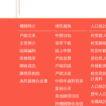
機關簡介
便民服務
人口統
戶政沿革
申辦須知
村里鄰
主管簡介
表單下載
村里鄰
組織編制
線上申辦
性別年
業務職掌
戶政規費
原住民
聯絡資訊
戶籍罰鍰
外籍配
陳情與抱怨
戶政法規
粗生死
計資料
為民服務白皮書
中西年歲對照表
人口統
案例分享
歷年人
異地辦理項目
全國統
跨機關聯合加值