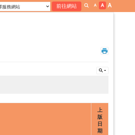
上
版
日
期