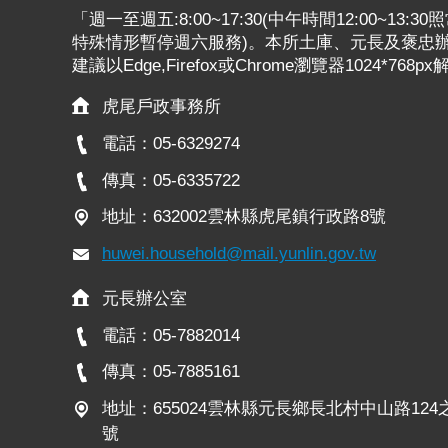
「週一至週五:8:00~17:30(中午時間12:00~13
特殊情形暫停週六服務)。本所土庫、元長及褒忠辦公
建議以Edge,Firefox或Chrome瀏覽器1024*768p
虎尾戶政事務所
電話：05-6329274
傳真：05-6335722
地址：632002雲林縣虎尾鎮行政路8號
huwei.household@mail.yunlin.gov.tw
元長辦公室
電話：05-7882014
傳真：05-7885161
地址：655024雲林縣元長鄉長北村中山路124
號