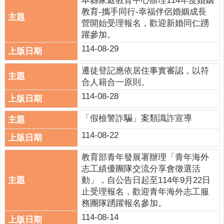
本縣家庭教育中心辦理114年度婚姻
意
教育-攜手同行-幸福伴侶婚姻成長
交
營開始受理報名，歡迎新婚同仁踴
流
躍參加。
114-08-29
相
關
遷徒登記應依居住事實審認，以符
連
合人籍合一原則。
結
114-08-28
網
「假檢警詐騙」案類識詐宣導
站
導
114-08-22
覽
教育部青年發展署辦理「青年海外
檢
志工績優團隊交流分享會徵選活
索
動」，自公告日起至114年9月22日
查
止受理報名，歡迎青年海外志工服
詢
務團隊踴躍報名參加。
相
114-08-14