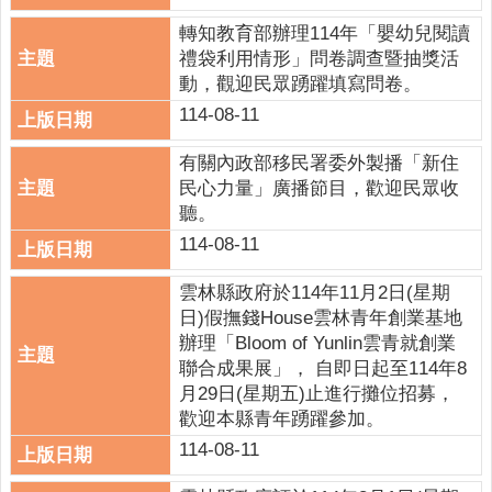
關
轉知教育部辦理114年「嬰幼兒閱讀
連
禮袋利用情形」問卷調查暨抽獎活
結
動，觀迎民眾踴躍填寫問卷。
雲
114-08-11
林
縣
有關內政部移民署委外製播「新住
戶
民心力量」廣播節目，歡迎民眾收
政
聽。
入
114-08-11
口
資
雲林縣政府於114年11月2日(星期
訊
日)假撫錢House雲林青年創業基地
網
辦理「Bloom of Yunlin雲青就創業
聯合成果展」， 自即日起至114年8
隱
月29日(星期五)止進行攤位招募，
私
歡迎本縣青年踴躍參加。
權
114-08-11
保
護