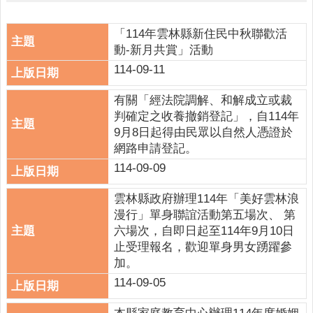
人
口
統
「114年雲林縣新住民中秋聯歡活
計
動-新月共賞」活動
114-09-11
最
新
有關「經法院調解、和解成立或裁
消
判確定之收養撤銷登記」，自114年
息
9月8日起得由民眾以自然人憑證於
網路申請登記。
公
114-09-09
開
資
雲林縣政府辦理114年「美好雲林浪
訊
漫行」單身聯誼活動第五場次、 第
主
六場次，自即日起至114年9月10日
題
止受理報名，歡迎單身男女踴躍參
專
加。
區
114-09-05
民