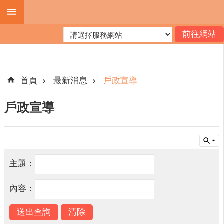
跳到主要內容區塊
進
階
搜
尋
首頁
最新消息
戶政宣導
戶政宣導
機
關
簡
介
主題：
便
民
內容：
服
務