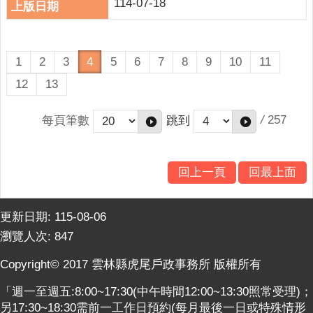
114-07-18
1
2
3
4
5
6
7
8
9
10
11
12
13
/
257
每頁筆數
跳到
回上一頁
回最上面
更新日期:
115-08-06
瀏覽人次:
847
Copyright© 2017 雲林縣虎尾戶政事務所 版權所有
「週一至週五:8:00~17:30(中午時間12:00~13:30照常受理)；
另17:30~18:30需前一工作日預約(每月最後一日或特殊情形