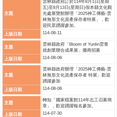
雲林縣政府訂於114年8月1日(星期
政
五)至8月13日(星期日)假本縣文化觀
策
光處展覽館辦理「2025神工傳藝-雲
林無形文化資產保存者特展」，歡
網
迎民眾踴躍參加。
站
安
114-08-11
全
雲林縣政府「Bloom of Yunlin雲青
政
就創業聯合成果展」攤商招募
策
114-08-06
政
府
雲林縣政府辦理「2025神工傳藝-雲
網
林無形文化資產保存者 特展」歡迎
站
踴躍參加
資
114-08-06
料
開
轉知「國家檔案館114年志工召募簡
放
章」，歡迎踴躍報名參加。
宣
114-07-30
告