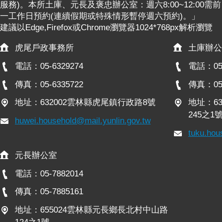
服務)。本所土庫、元長及褒忠辦公室：週六8:00~12:00需前
一工作日預約(連續假期或特殊情形暫停週六預約)。」
建議以Edge,Firefox或Chrome瀏覽器1024*768px解析瀏覽
虎尾戶政事務所
土庫辦公
電話：05-6329274
電話：05-
傳真：05-6335722
傳真：05-
地址：632002雲林縣虎尾鎮行政路8號
地址：6
245之1
huwei.household@mail.yunlin.gov.tw
tuku.hou
元長辦公室
電話：05-7882014
傳真：05-7885161
地址：655024雲林縣元長鄉長北村中山路