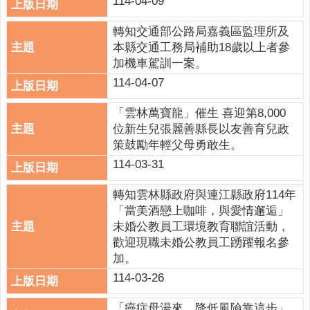
114-04-09
政
策
轉知交通部公路局嘉義區監理所及
本縣交通工務局補助18歲以上者參
網
加機車駕訓一案。
站
114-04-07
安
全
「雲林萬寶龍」催生 喜迎第8,000
政
位新生兒張麗善縣長以友善育兒政
策
策鼓勵年輕父母勇敢生。
政
114-03-31
府
網
轉知雲林縣政府與連江縣政府114年
站
「當美酒戀上咖啡，與愛情邂逅」
資
未婚公教員工環境教育聯誼活動，
料
歡迎現職未婚公教員工踴躍報名參
開
加。
放
114-03-26
宣
告
「癌症母湯來，降低風險靠這步」