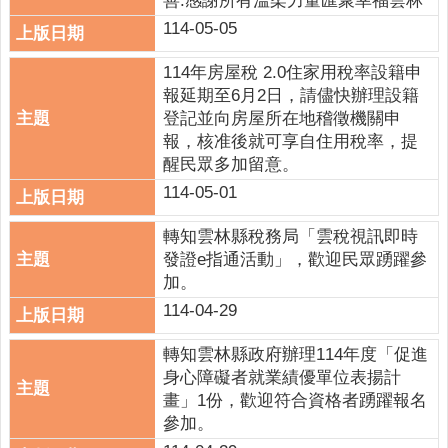
善:感謝所有溫柔力量匯聚幸福雲林
意
114-05-05
交
流
114年房屋稅 2.0住家用稅率設籍申
報延期至6月2日，請儘快辦理設籍
相
登記並向房屋所在地稽徵機關申
關
報，核准後就可享自住用稅率，提
連
醒民眾多加留意。
結
114-05-01
網
轉知雲林縣稅務局「雲稅視訊即時
站
發證e指通活動」，歡迎民眾踴躍參
導
加。
覽
114-04-29
檢
索
轉知雲林縣政府辦理114年度「促進
查
身心障礙者就業績優單位表揚計
詢
畫」1份，歡迎符合資格者踴躍報名
參加。
相