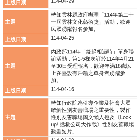
114-04-29
關
連
轉知雲林縣政府辦理「114年第二十
結
一屆雲林文化藝術獎」活動，歡迎
民眾踴躍報名參加。
雲
林
114-04-25
縣
戶
內政部114年「緣起相遇時」單身聯
政
誼活動，第1-5梯次訂於114年4月21
入
至30日受理報名，歡迎年滿18歲以
口
上在臺設有戶籍之單身者踴躍參
資
加。
訊
114-04-16
網
轉知行政院為引導企業及社會大眾
隱
瞭解性別友善職場之重要性，製作
私
性別友善職場圖文懶人包及《Look
權
up! 拯救公司大作戰》性別友善職場
保
動畫短片。
護