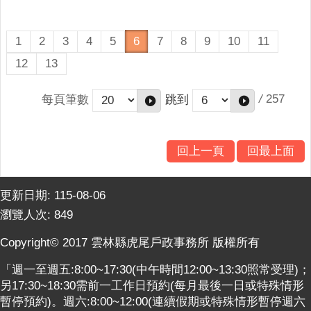
1
2
3
4
5
6
7
8
9
10
11
12
13
/
257
每頁筆數
跳到
回上一頁
回最上面
更新日期:
115-08-06
瀏覽人次:
849
Copyright© 2017 雲林縣虎尾戶政事務所 版權所有
「週一至週五:8:00~17:30(中午時間12:00~13:30照常受理)；
另17:30~18:30需前一工作日預約(每月最後一日或特殊情形
暫停預約)。週六:8:00~12:00(連續假期或特殊情形暫停週六