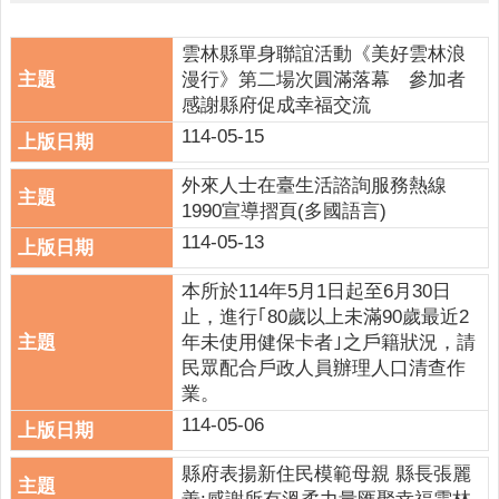
人
口
統
雲林縣單身聯誼活動《美好雲林浪
計
漫行》第二場次圓滿落幕 參加者
感謝縣府促成幸福交流
最
114-05-15
新
消
外來人士在臺生活諮詢服務熱線
息
1990宣導摺頁(多國語言)
114-05-13
公
開
本所於114年5月1日起至6月30日
資
止，進行｢80歲以上未滿90歲最近2
訊
年未使用健保卡者｣之戶籍狀況，請
主
民眾配合戶政人員辦理人口清查作
題
業。
專
114-05-06
區
縣府表揚新住民模範母親 縣長張麗
民