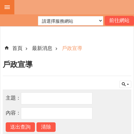
跳到主要內容區塊
進
階
搜
尋
首頁
最新消息
戶政宣導
戶政宣導
機
關
簡
介
主題：
便
民
內容：
服
務