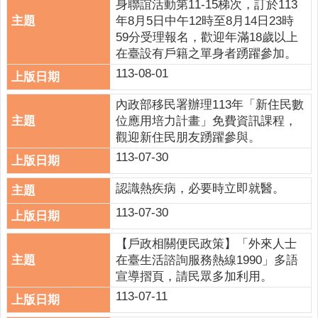
身聯誼活動第11-15梯次，訂於113
意
年8月5日中午12時至8月14日23時
交
59分受理報名，歡迎年滿18歲以上
流
在臺設有戶籍之單身者踴躍參加。
相
113-08-01
關
連
內政部移民署辦理113年「新住民數
結
位應用培力計畫」免費資訊課程，
觀迎新住民朋友踴躍參與。
網
113-07-30
站
導
認識熱疾病，必要時立即就醫。
覽
113-07-30
檢
【戶政相關便民政策】「外來人士
索
在臺生活諮詢服務熱線1990」多語
查
宣導摺頁，請民眾多加利用。
詢
113-07-11
相