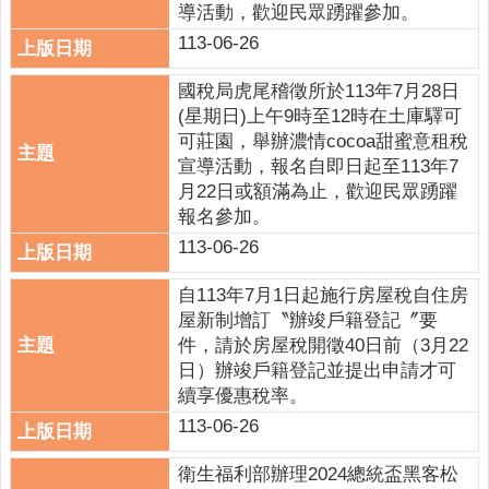
導活動，歡迎民眾踴躍參加。
政
策
113-06-26
網
國稅局虎尾稽徵所於113年7月28日
站
(星期日)上午9時至12時在土庫驛可
安
可莊園，舉辦濃情cocoa甜蜜意租稅
全
宣導活動，報名自即日起至113年7
政
月22日或額滿為止，歡迎民眾踴躍
策
報名參加。
113-06-26
政
府
自113年7月1日起施行房屋稅自住房
網
屋新制增訂〝辦竣戶籍登記〞要
站
件，請於房屋稅開徵40日前（3月22
資
日）辦竣戶籍登記並提出申請才可
料
續享優惠稅率。
開
113-06-26
放
宣
衛生福利部辦理2024總統盃黑客松
告