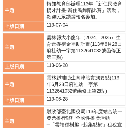
關
轉知教育部辦理113年「新住民教育
連
揚才計畫-新住民舞蹈比賽」活動，
結
歡迎民眾踴躍報名參加。
113-07-04
雲
林
雲林縣大小龍年（2024、2025）生
縣
育營養禮金補助計畫(113年6月28日
戶
府社幼一字第1132641032號函修正
政
第三點)
入
113-06-28
口
資
雲林縣補助生育津貼實施要點(113
訊
年6月28日府社幼一字第
網
1132641032號函修正第2點 )
113-06-28
隱
私
財政部臺北國稅局113年度結合統一
權
發票推行辦理全國性推廣活動
保
─「雲端種樹趣 e起集點樹」租稅宣
護