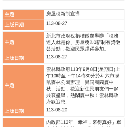
人
口
統
房屋稅新制宣導
計
113-08-27
最
新北市政府稅捐稽徵處舉辦「稅務
新
達人就是你」房屋稅2.0新制有獎徵
消
答活動，歡迎民眾踴躍參加。
息
113-08-27
公
開
雲林縣政府113年9月8日(星期日)上
資
午10時至下午14時30分於斗六市膨
訊
鼠森林公園辦理「異同團圓慶中
秋」活動，歡迎新住民朋友們一起
主
共襄盛舉，熱鬧慶中秋！雲林縣政
題
府歡迎您。
專
113-08-20
區
內政部113年「幸福，來得真好」單
民