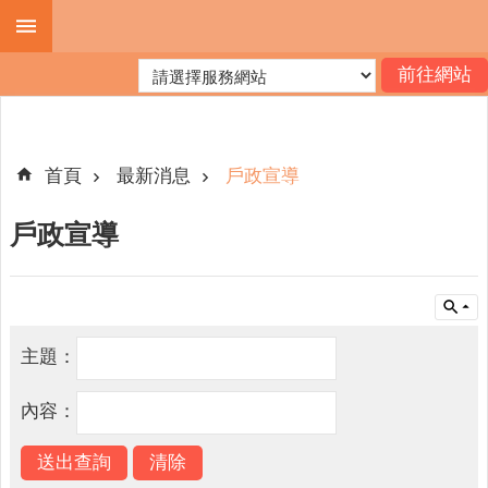
跳到主要內容區塊
進
階
搜
尋
首頁
最新消息
戶政宣導
戶政宣導
機
關
簡
介
主題：
便
民
內容：
服
務