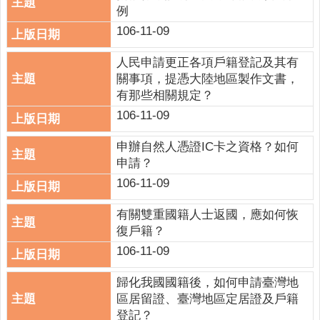
政
例
策
106-11-09
網
人民申請更正各項戶籍登記及其有
站
關事項，提憑大陸地區製作文書，
安
有那些相關規定？
全
106-11-09
政
策
申辦自然人憑證IC卡之資格？如何
申請？
政
府
106-11-09
網
有關雙重國籍人士返國，應如何恢
站
復戶籍？
資
料
106-11-09
開
放
歸化我國國籍後，如何申請臺灣地
宣
區居留證、臺灣地區定居證及戶籍
告
登記？