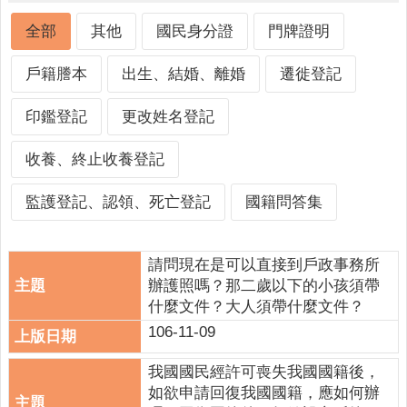
人
口
全部
其他
國民身分證
門牌證明
統
計
戶籍謄本
出生、結婚、離婚
遷徙登記
最
印鑑登記
更改姓名登記
新
消
收養、終止收養登記
息
公
監護登記、認領、死亡登記
國籍問答集
開
資
訊
請問現在是可以直接到戶政事務所
辦護照嗎？那二歲以下的小孩須帶
主
什麼文件？大人須帶什麼文件？
題
106-11-09
專
區
我國國民經許可喪失我國國籍後，
如欲申請回復我國國籍，應如何辦
民