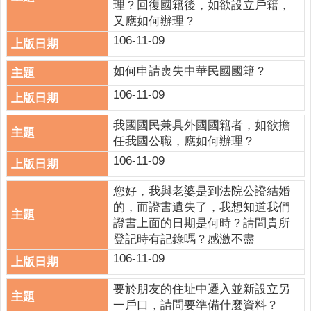
理？回復國籍後，如欲設立戶籍，
意
又應如何辦理？
交
106-11-09
流
相
如何申請喪失中華民國國籍？
關
106-11-09
連
結
我國國民兼具外國國籍者，如欲擔
任我國公職，應如何辦理？
網
106-11-09
站
導
您好，我與老婆是到法院公證結婚
覽
的，而證書遺失了，我想知道我們
證書上面的日期是何時？請問貴所
檢
登記時有記錄嗎？感激不盡
索
查
106-11-09
詢
要於朋友的住址中遷入並新設立另
相
一戶口，請問要準備什麼資料？