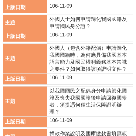
關
106-11-09
連
結
外國人士如何申請歸化我國國籍及
申請國民身分證？
雲
106-11-09
林
縣
外國人（包含外籍配偶）申請歸化
戶
我國國籍時，為何應具備我國基本
政
語言能力及國民權利義務基本常識
入
之要件？如何取得該項證明文件？
口
資
106-11-09
訊
以我國國民之配偶身分申請歸化國
網
籍及喪失我國國籍後申請回復國籍
者，須提憑何種生活保障證明辦
隱
理？
私
權
106-11-09
保
護
捐款作業說明及國庫繳款書填寫範