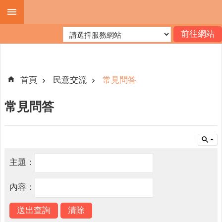
跳到主要內容區塊
進
階
搜
尋
首頁
民意交流
常見問答
常見問答
機
關
簡
介
主題：
便
民
內容：
服
務