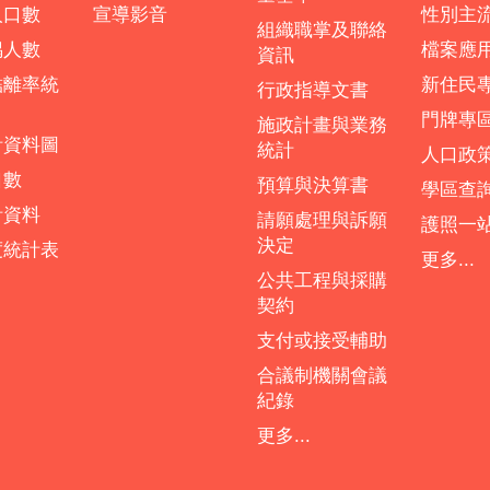
人口數
宣導影音
性別主
組織職掌及聯絡
偶人數
檔案應
資訊
結離率統
新住民
行政指導文書
門牌專
施政計畫與業務
計資料圖
統計
人口政
口數
預算與決算書
學區查
計資料
請願處理與訴願
護照一
決定
度統計表
更多...
公共工程與採購
契約
支付或接受輔助
合議制機關會議
紀錄
更多...