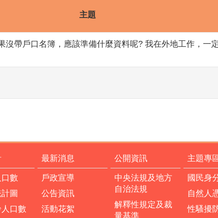
主題
果沒帶戶口名簿，應該準備什麼資料呢? 我在外地工作，一
計
最新消息
公開資訊
主題專
人口數
戶政宣導
中央法規及地方
國民身
自治法規
統計圖
公告資訊
自然人
解釋性規定及裁
齡人口數
活動花絮
性騷擾
量基準