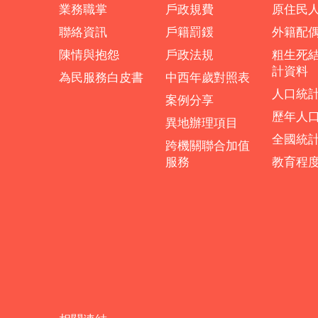
業務職掌
戶政規費
原住民
聯絡資訊
戶籍罰鍰
外籍配
陳情與抱怨
戶政法規
粗生死
計資料
為民服務白皮書
中西年歲對照表
人口統
案例分享
歷年人
異地辦理項目
全國統
跨機關聯合加值
服務
教育程