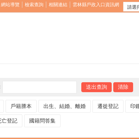
網站導覽
檢索查詢
相關連結
雲林縣戶政入口資訊網
：
戶籍謄本
出生、結婚、離婚
遷徙登記
印
死亡登記
國籍問答集