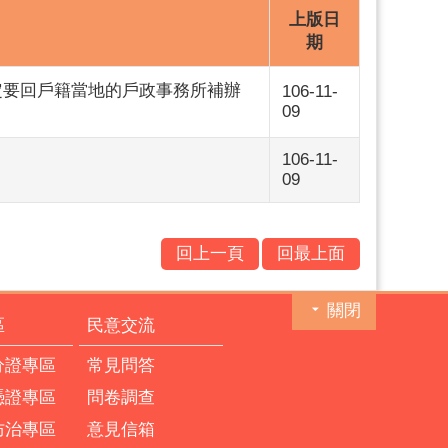
上版日
期
定要回戶籍當地的戶政事務所補辦
106-11-
09
106-11-
09
回上一頁
回最上面
關閉
區
民意交流
分證專區
常見問答
憑證專區
問卷調查
防治專區
意見信箱