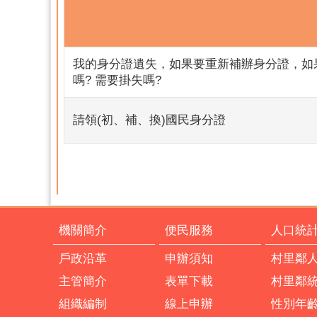
我的身分證遺失，如果要重新補辦身分證，如
嗎? 需要掛失嗎?
請領(初、補、換)國民身分證
機關簡介
便民服務
人口統
戶政沿革
申辦須知
村里鄰
主管簡介
表單下載
村里鄰
組織編制
線上申辦
性別年