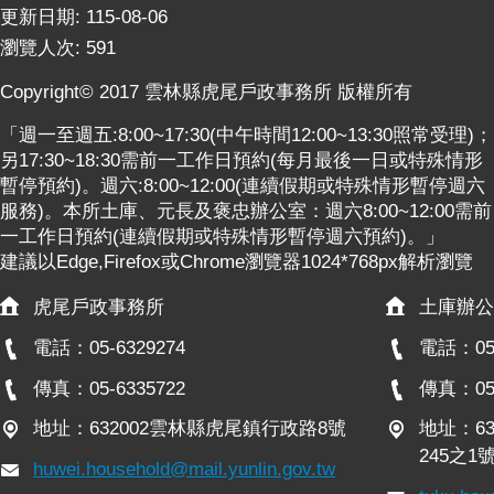
意
更新日期:
115-08-06
交
瀏覽人次:
591
流
Copyright© 2017 雲林縣虎尾戶政事務所 版權所有
相
關
「週一至週五:8:00~17:30(中午時間12:00~13:30照常受理)；
連
另17:30~18:30需前一工作日預約(每月最後一日或特殊情形
結
暫停預約)。週六:8:00~12:00(連續假期或特殊情形暫停週六
服務)。本所土庫、元長及褒忠辦公室：週六8:00~12:00需前
網
一工作日預約(連續假期或特殊情形暫停週六預約)。」
站
建議以Edge,Firefox或Chrome瀏覽器1024*768px解析瀏覽
導
虎尾戶政事務所
土庫辦公
覽
電話：05-6329274
電話：05-
檢
索
傳真：05-6335722
傳真：05-
查
地址：632002雲林縣虎尾鎮行政路8號
地址：6
詢
245之1
huwei.household@mail.yunlin.gov.tw
相