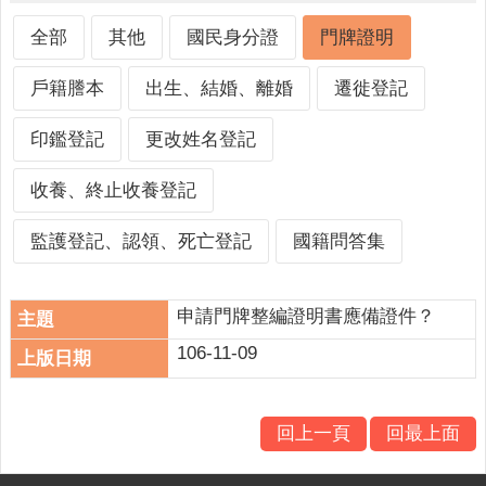
人
口
全部
其他
國民身分證
門牌證明
統
計
戶籍謄本
出生、結婚、離婚
遷徙登記
最
印鑑登記
更改姓名登記
新
消
收養、終止收養登記
息
公
監護登記、認領、死亡登記
國籍問答集
開
資
訊
申請門牌整編證明書應備證件？
106-11-09
主
題
專
區
回上一頁
回最上面
民