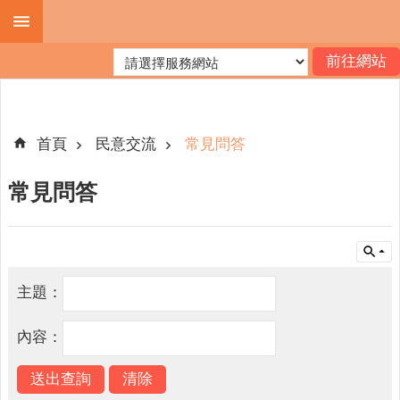
跳到主要內容區塊
進
階
搜
尋
首頁
民意交流
常見問答
常見問答
機
關
簡
介
主題：
便
民
內容：
服
務