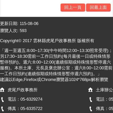
意
回上一頁
回最上面
交
流
更新日期:
115-08-06
相
瀏覽人次:
593
關
連
Copyright© 2017 雲林縣虎尾戶政事務所 版權所有
結
「週一至週五:8:00~17:30(中午時間12:00~13:30照常受理)；
網
另17:30~18:30需前一工作日預約(每月最後一日或特殊情形
站
暫停預約)。週六:8:00~12:00(連續假期或特殊情形暫停週六
導
服務)。本所土庫、元長及褒忠辦公室：週六8:00~12:00需前
覽
一工作日預約(連續假期或特殊情形暫停週六預約)。」
建議以Edge,Firefox或Chrome瀏覽器1024*768px解析瀏覽
檢
索
虎尾戶政事務所
土庫辦公
查
詢
電話：05-6329274
電話：05-
傳真：05-6335722
傳真：05-
相