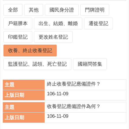
人
口
全部
其他
國民身分證
門牌證明
統
計
戶籍謄本
出生、結婚、離婚
遷徙登記
最
印鑑登記
更改姓名登記
新
消
收養、終止收養登記
息
公
監護登記、認領、死亡登記
國籍問答集
開
資
訊
終止收養登記應備證件？
106-11-09
主
題
收養登記應備證件為何？
專
區
106-11-09
民