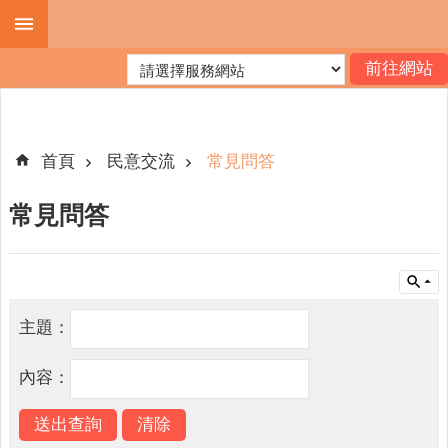
跳到主要內容區塊
進
階
搜
尋
首頁
民意交流
常見問答
常見問答
機
關
簡
介
主題：
便
民
內容：
服
務