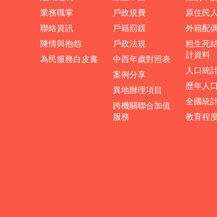
業務職掌
戶政規費
原住民
聯絡資訊
戶籍罰鍰
外籍配
陳情與抱怨
戶政法規
粗生死
計資料
為民服務白皮書
中西年歲對照表
人口統
案例分享
歷年人
異地辦理項目
全國統
跨機關聯合加值
服務
教育程