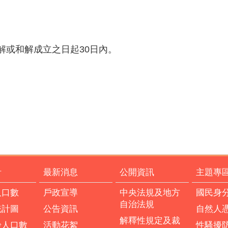
解或和解成立之日起30日內。
計
最新消息
公開資訊
主題專
人口數
戶政宣導
中央法規及地方
國民身
自治法規
統計圖
公告資訊
自然人
解釋性規定及裁
齡人口數
活動花絮
性騷擾