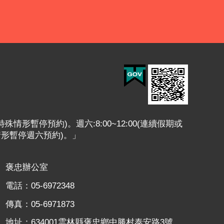
或特殊情形暫停預約)。週六:8:00~12:00(連續假期或
情形暫停週六預約)。」
褒忠辦公室
電話：05-6972348
傳真：05-6971873
地址：634001雲林縣褒忠鄉中勝村泰安路3號