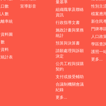
量基準
人口數
宣導影音
性別主
組織職掌及聯絡
偶人數
檔案應
資訊
結離率統
新住民
行政指導文書
門牌專
施政計畫與業務
計資料圖
統計
人口政
口數
預算與決算書
學區查
計資料
請願處理與訴願
護照一
決定
度統計表
更多...
公共工程與採購
契約
支付或接受輔助
合議制機關會議
紀錄
更多...