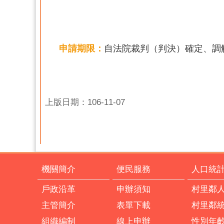
申請期限：
自法院裁判（判決）確定、調
上版日期：106-11-07
機關簡介
便民服務
人口統
戶政沿革
申辦須知
村里鄰
主管簡介
表單下載
村里鄰
組織編制
線上申辦
性別年