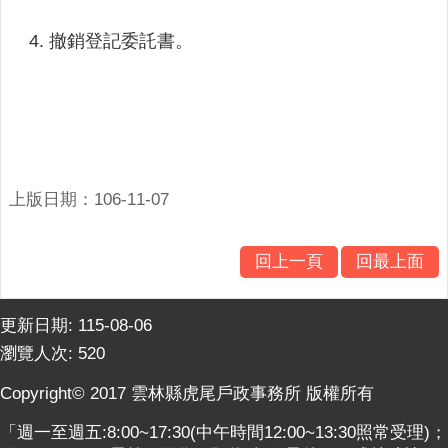
關
連
撤銷登記委託書。
結
雲
林
縣
戶
政
上版日期：106-11-07
入
口
資
回上一頁
回最上面
訊
網
更新日期:
115-08-06
隱
瀏覽人次:
520
私
Copyright© 2017 雲林縣虎尾戶政事務所 版權所有
權
保
「週一至週五:8:00~17:30(中午時間12:00~13:30照常受理)；
護