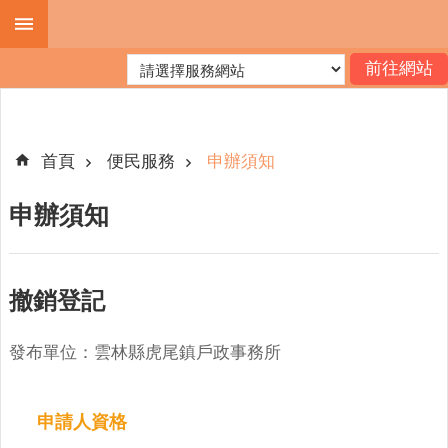
跳到主要內容區塊
進
階
搜
尋
首頁
便民服務
申辦須知
申辦須知
機
關
簡
撤銷登記
介
便
發布單位：雲林縣虎尾鎮戶政事務所
民
服
務
申請人資格