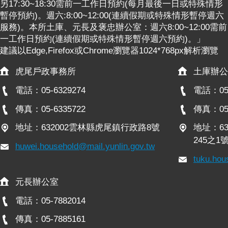
另17:30~18:30需前一工作日預約(每月最後一日或特殊情形
政
暫停預約)。週六:8:00~12:00(連續假期或特殊情形暫停週六
策
服務)。本所土庫、元長及褒忠辦公室：週六8:00~12:00需前
一工作日預約(連續假期或特殊情形暫停週六預約)。」
網
建議以Edge,Firefox或Chrome瀏覽器1024*768px解析瀏覽
站
安
虎尾戶政事務所
土庫辦公
全
政
電話：05-6329274
電話：05-
策
傳真：05-6335722
傳真：05-
政
地址：632002雲林縣虎尾鎮行政路8號
地址：6
府
245之1
網
huwei.household@mail.yunlin.gov.tw
站
tuku.hou
資
料
元長辦公室
開
放
電話：05-7882014
宣
傳真：05-7885161
告