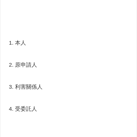
人
口
統
計
最
新
本人
消
息
原申請人
公
開
資
利害關係人
訊
主
題
受委託人
專
區
民