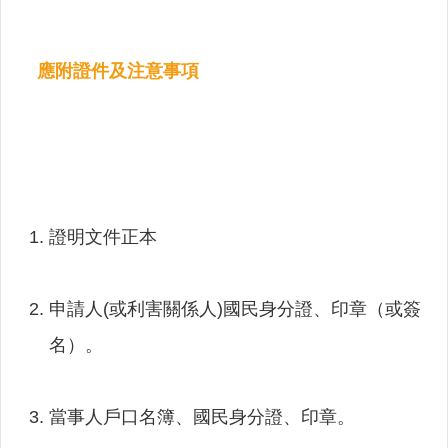
意
交
流
應附證件及注意事項
相
關
連
結
網
證明文件正本
站
導
覽
申請人(或利害關係人)國民身分證、印章（或簽
檢
名）。
索
查
詢
當事人戶口名簿、國民身分證、印章。
相