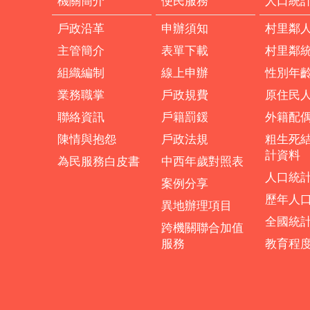
機關簡介
便民服務
人口統
戶政沿革
申辦須知
村里鄰
主管簡介
表單下載
村里鄰
組織編制
線上申辦
性別年
業務職掌
戶政規費
原住民
聯絡資訊
戶籍罰鍰
外籍配
陳情與抱怨
戶政法規
粗生死
計資料
為民服務白皮書
中西年歲對照表
人口統
案例分享
歷年人
異地辦理項目
全國統
跨機關聯合加值
服務
教育程