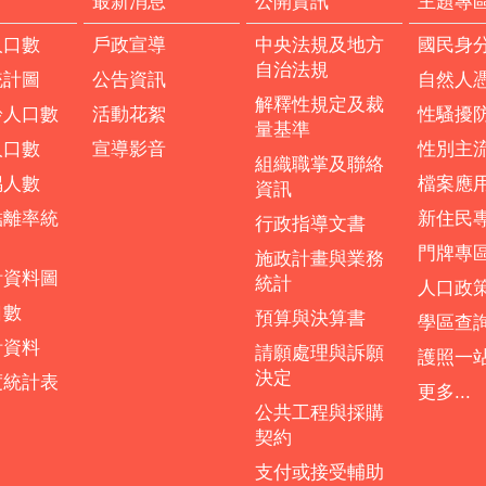
計
最新消息
公開資訊
主題專
人口數
戶政宣導
中央法規及地方
國民身
自治法規
統計圖
公告資訊
自然人
解釋性規定及裁
齡人口數
活動花絮
性騷擾
量基準
人口數
宣導影音
性別主
組織職掌及聯絡
偶人數
檔案應
資訊
結離率統
新住民
行政指導文書
門牌專
施政計畫與業務
計資料圖
統計
人口政
口數
預算與決算書
學區查
計資料
請願處理與訴願
護照一
決定
度統計表
更多...
公共工程與採購
契約
支付或接受輔助