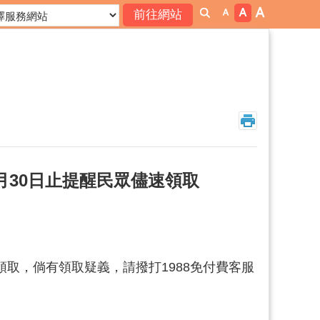
月30日止提醒民眾儘速領取
領取，倘有領取疑義，請撥打1988免付費客服