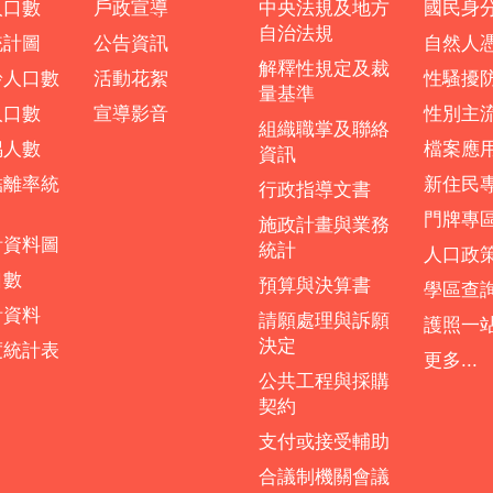
人口數
戶政宣導
中央法規及地方
國民身
自治法規
統計圖
公告資訊
自然人
解釋性規定及裁
齡人口數
活動花絮
性騷擾
量基準
人口數
宣導影音
性別主
組織職掌及聯絡
偶人數
檔案應
資訊
結離率統
新住民
行政指導文書
門牌專
施政計畫與業務
計資料圖
統計
人口政
口數
預算與決算書
學區查
計資料
請願處理與訴願
護照一
決定
度統計表
更多...
公共工程與採購
契約
支付或接受輔助
合議制機關會議