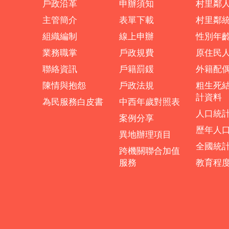
戶政沿革
申辦須知
村里鄰
主管簡介
表單下載
村里鄰
組織編制
線上申辦
性別年
業務職掌
戶政規費
原住民
聯絡資訊
戶籍罰鍰
外籍配
陳情與抱怨
戶政法規
粗生死
計資料
為民服務白皮書
中西年歲對照表
人口統
案例分享
歷年人
異地辦理項目
全國統
跨機關聯合加值
服務
教育程