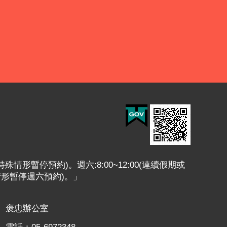
或特殊情形暫停預約)。週六:8:00~12:00(連續假期或
情形暫停週六預約)。」
褒忠辦公室