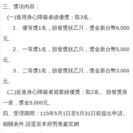
意
三、獎項內容：
交
(一)進用身心障礙者績優獎：取3名。
流
１、優等獎1名，頒發獎狀乙只，獎金新台幣6,000
相
關
元。
連
２、一等獎1名，頒發獎狀乙只，獎金新台幣5,000
結
元。
網
３、二等獎1名，頒發獎狀乙只，獎金新台幣3,000
站
導
元。
覽
(二)促進身心障礙者就業績優獎：取2名。 頒發獎座
檢
一座，獎金5,000元。
索
查
四、受理期間：115年5月1日至5月31日前提出申請。
詢
相關表件 請逕至本府勞青處官網
相