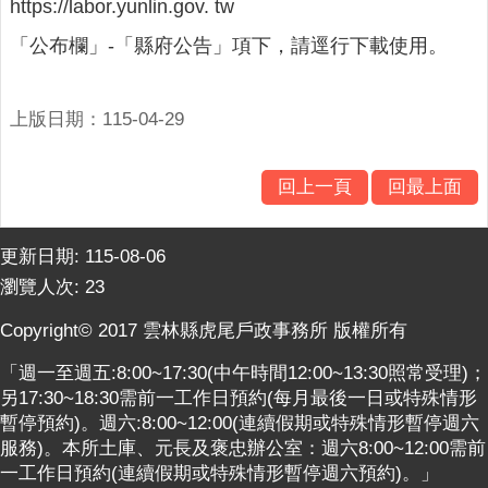
https://labor.yunlin.gov. tw
關
連
「公布欄」-「縣府公告」項下，請逕行下載使用。
結
雲
上版日期：115-04-29
林
縣
戶
回上一頁
回最上面
政
入
口
更新日期:
115-08-06
資
瀏覽人次:
23
訊
網
Copyright© 2017 雲林縣虎尾戶政事務所 版權所有
「週一至週五:8:00~17:30(中午時間12:00~13:30照常受理)；
隱
另17:30~18:30需前一工作日預約(每月最後一日或特殊情形
私
暫停預約)。週六:8:00~12:00(連續假期或特殊情形暫停週六
權
服務)。本所土庫、元長及褒忠辦公室：週六8:00~12:00需前
保
一工作日預約(連續假期或特殊情形暫停週六預約)。」
護