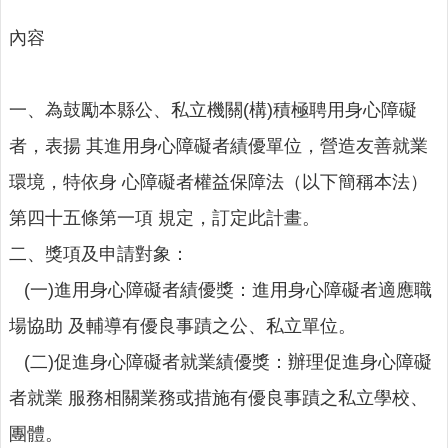
人
口
內容
統
計
一、為鼓勵本縣公、私立機關(構)積極聘用身心障礙
最
新
者，表揚 其進用身心障礙者績優單位，營造友善就業
消
息
環境，特依身 心障礙者權益保障法（以下簡稱本法）
第四十五條第一項 規定，訂定此計畫。
公
開
二、獎項及申請對象：
資
(一)進用身心障礙者績優獎：進用身心障礙者適應職
訊
場協助 及輔導有優良事蹟之公、私立單位。
主
題
(二)促進身心障礙者就業績優獎：辦理促進身心障礙
專
者就業 服務相關業務或措施有優良事蹟之私立學校、
區
團體。
民