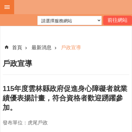
跳到主要內容區塊
進
階
搜
尋
首頁
最新消息
戶政宣導
戶政宣導
機
關
簡
115年度雲林縣政府促進身心障礙者就業
介
績優表揚計畫，符合資格者歡迎踴躍參
便
加。
民
服
務
發布單位：虎尾戶政