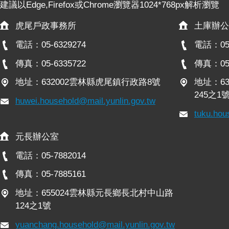
建議以Edge,Firefox或Chrome瀏覽器1024*768px解析瀏覽
政
策
虎尾戶政事務所
土庫辦公
網
電話：05-6329274
電話：05-
站
安
傳真：05-6335722
傳真：05-
全
地址：632002雲林縣虎尾鎮行政路8號
地址：6
政
245之1
策
huwei.household@mail.yunlin.gov.tw
tuku.hou
政
府
元長辦公室
網
站
電話：05-7882014
資
傳真：05-7885161
料
開
地址：655024雲林縣元長鄉長北村中山路
放
124之1號
宣
yuanchang.household@mail.yunlin.gov.tw
告