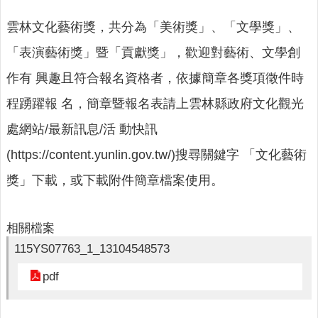
人
口
雲林文化藝術獎，共分為「美術獎」、「文學獎」、
統
計
「表演藝術獎」暨「貢獻獎」，歡迎對藝術、文學創
作有 興趣且符合報名資格者，依據簡章各獎項徵件時
最
新
程踴躍報 名，簡章暨報名表請上雲林縣政府文化觀光
消
息
處網站/最新訊息/活 動快訊
(https://content.yunlin.gov.tw/)搜尋關鍵字 「文化藝術
公
開
獎」下載，或下載附件簡章檔案使用。
資
訊
相關檔案
主
115YS07763_1_13104548573
題
專
pdf
區
民