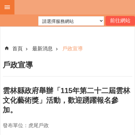
跳到主要內容區塊
進
階
搜
尋
首頁
最新消息
戶政宣導
戶政宣導
機
關
簡
雲林縣政府舉辦「115年第二十二屆雲林
介
文化藝術獎」活動，歡迎踴躍報名參
便
加。
民
服
務
發布單位：虎尾戶政