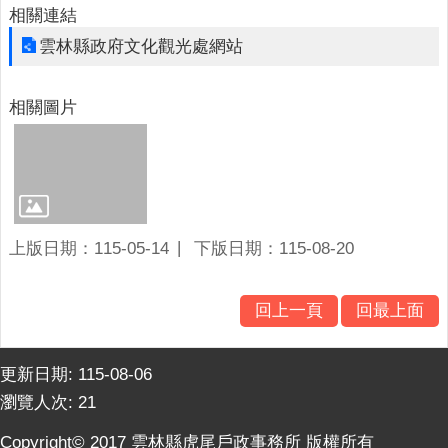
意
相關連結
交
雲林縣政府文化觀光處網站
流
相
相關圖片
關
連
結
網
站
上版日期：115-05-14
下版日期：115-08-20
導
覽
回上一頁
回最上面
檢
索
查
更新日期:
115-08-06
詢
瀏覽人次:
21
相
Copyright© 2017 雲林縣虎尾戶政事務所 版權所有