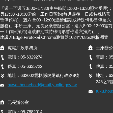
關
連
「週一至週五:8:00~17:30(中午時間12:00~13:30照常受理)；
結
另17:30~18:30需前一工作日預約(每月最後一日或特殊情形
暫停預約)。週六:8:00~12:00(連續假期或特殊情形暫停週六
雲
服務)。本所土庫、元長及褒忠辦公室：週六8:00~12:00需前
林
一工作日預約(連續假期或特殊情形暫停週六預約)。」
縣
建議以Edge,Firefox或Chrome瀏覽器1024*768px解析瀏覽
戶
政
虎尾戶政事務所
土庫辦公
入
電話：05-6329274
電話：05-
口
資
傳真：05-6335722
傳真：05-
訊
地址：632002雲林縣虎尾鎮行政路8號
地址：6
網
245之1
huwei.household@mail.yunlin.gov.tw
隱
tuku.hou
私
權
元長辦公室
保
護
電話：05-7882014