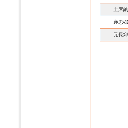
土庫鎮
褒忠鄉
元長鄉