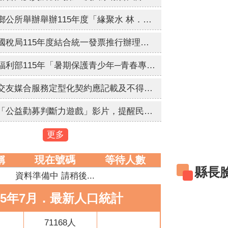
雲林縣水林鄉公所舉辦舉辦115年度「緣聚水 林．幸福同行」未婚員工暨環境教育聯誼活動，歡迎符合資格之未婚教職員工踴躍報名參加。
財政部南區國稅局115年度結合統一發票推行辦理全國性重大施政「統一發票兌獎APP(新版)全國推廣活動」，活動時間: 115年7月14日上午10時至9月30日下午6時止，歡迎踴躍參加。
為配合衛生福利部115年「暑期保護青少年─青春專案」，進行維護青少年健康成長環境與犯罪預防宣導。
內政部研擬交友媒合服務定型化契約應記載及不得記載事項，自115年9月1日生效實施。
衛生福利部「公益勸募判斷力遊戲」影片，提醒民眾於捐款前多加利用「公益勸募管理系統」查詢。
更多
稱
現在號碼
等待人數
縣長
資料準備中 請稍後...
15年7月．最新人口統計
71168人