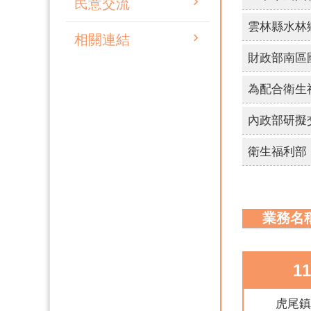
民意交流
相關連結
業務名
1
虎尾鎮