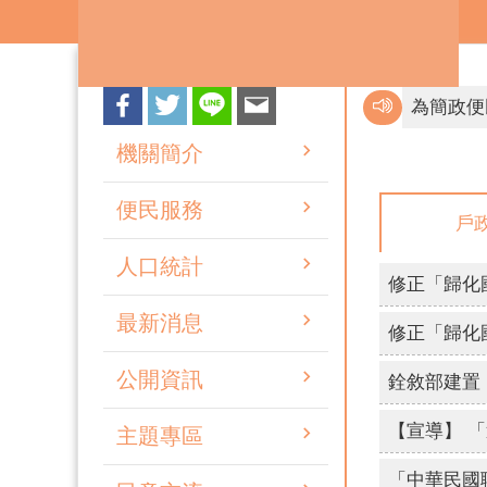
跳到主要內容區塊
不買票、不
機關簡介
便民服務
戶
不買票、不
人口統計
檢舉賄選 
修正「歸化
互傳裸露
最新消息
修正「歸化
網路旅程
公開資訊
主題專區