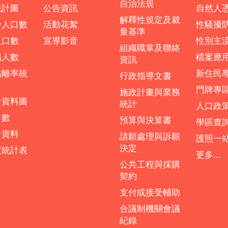
自治法規
統計圖
公告資訊
自然人
解釋性規定及裁
齡人口數
活動花絮
性騷擾
量基準
人口數
宣導影音
性別主
組織職掌及聯絡
偶人數
檔案應
資訊
結離率統
新住民
行政指導文書
門牌專
施政計畫與業務
計資料圖
統計
人口政
口數
預算與決算書
學區查
計資料
請願處理與訴願
護照一
決定
度統計表
更多...
公共工程與採購
契約
支付或接受輔助
合議制機關會議
紀錄