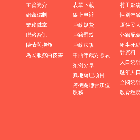
主管簡介
表單下載
村里鄰
組織編制
線上申辦
性別年
業務職掌
戶政規費
原住民
聯絡資訊
戶籍罰鍰
外籍配
陳情與抱怨
戶政法規
粗生死
計資料
為民服務白皮書
中西年歲對照表
人口統
案例分享
歷年人
異地辦理項目
全國統
跨機關聯合加值
服務
教育程