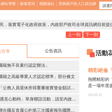
網站導覽
檢索查詢
相關連結
雲林縣戶政入口資訊網
賣票 法務部檢舉賄選專線0800-024-099。
上一則
下一則
公告資訊
政宣導
活動
賣票 法務部檢舉賄選專線0800-024-099。
人人有責 檢舉專線0800024099 檢舉獎金最高新台幣1500
國籍無不良素行認定辦法」
精彩絕倫
私密照已觸法，拒絕兒少性剝削，不拍、不持有、不下載、
國籍之高級專業人才認定標準」部分條文
熱閙精彩的「
，不留傷痕，防治數位性暴力「iWIN網路內容防護機構」
是一場年度
銓敘部建置「公務人員退休所得重審後實發金額試算器」，請退休人員多加利用。
感人至深的
115-05-12
型音樂晚會
【宣導】 「遇見心動時」單身聯誼活動，請至內政部戶政司全球資訊網查詢。
我們一起從
「中華民國聯合國反貪腐公約第三次國家報告國際審查會議」訂於115年8月24日至28日舉辦。
盛會。