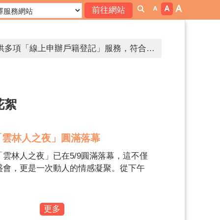
邇來屢獲有人假冒戶政事務所人員名義，致電民眾稱有人持其身分證件，到戶政事務所辦理戶籍遷徙或申請戶籍資料等戶政業務，要求民眾提供個人資料等情事。為避免個人資料遭詐騙，提醒您提高警覺，如遇有可疑電話，應立即打電話向該機關求證或撥打165反詐騙專線。
為簡政便民，落實電子化政府政策，內政部戶政司全球資訊網目前提供多項「線上申辦戶籍登記」服務，符合申請者，得使用自然人憑證進行線上申辦登記。
花絮
萬元。
「雲林人之夜」圓滿落幕
不分享，保護你和我。
雲林人之夜」已在5/9圓滿落幕，這不僅
幫助你～雲林縣政府關心你。
盛會，更是一次動人的情感凝聚。從下午
萬人孝親洗腳活動，到夜晚星光熠熠的大
拒絕兒少接觸酒品、檳榔、毒品等危害身心健康物質及涉足危害身心健康之場所，張麗善縣長需要你我一同守護兒少健康。
，每一幕都寫下了屬於雲林人的驕傲。 讓
網路世界停看聽，交友安全要注意，保護隱私，見面三思，發現兒少遭受受虐、性剝削、性侵害、網路性霸凌，檢舉專線113、110。
活動花絮中，回味這場屬於雲林人的年度
更多