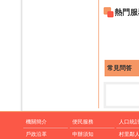
熱門服
常見問答
機關簡介
便民服務
人口統
戶政沿革
申辦須知
村里鄰