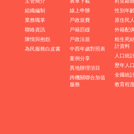
主管簡介
表單下載
村里鄰
組織編制
線上申辦
性別年
業務職掌
戶政規費
原住民
聯絡資訊
戶籍罰鍰
外籍配
陳情與抱怨
戶政法規
粗生死
計資料
為民服務白皮書
中西年歲對照表
人口統
案例分享
歷年人
異地辦理項目
全國統
跨機關聯合加值
服務
教育程