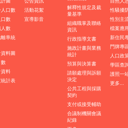
統計圖
公告資訊
自然人
解釋性規定及裁
齡人口數
活動花絮
性騷擾
量基準
人口數
宣導影音
性別主
組織職掌及聯絡
偶人數
檔案應
資訊
結離率統
新住民
行政指導文書
門牌專
施政計畫與業務
計資料圖
統計
人口政
口數
預算與決算書
學區查
計資料
請願處理與訴願
護照一
決定
度統計表
更多...
公共工程與採購
契約
支付或接受輔助
合議制機關會議
紀錄