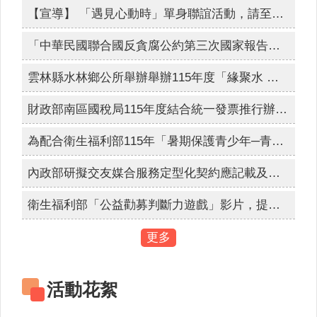
人
【宣導】 「遇見心動時」單身聯誼活動，請至內政部戶政司全球資訊網查詢。
口
網路世界停看聽，交友安全要注意，保護隱私，見面三思，發現兒少遭受受虐、性剝削、性侵害、網路性霸凌，檢舉專線113、110。
統
「中華民國聯合國反貪腐公約第三次國家報告國際審查會議」訂於115年8月24日至28日舉辦。
為簡政便民，落實電子化政府政策，內政部戶政司全球資訊網目前提供多項「線上申辦戶籍登記」服務，符合申請者，得使用自然人憑證進行線上申辦登記。
計
雲林縣水林鄉公所舉辦舉辦115年度「緣聚水 林．幸福同行」未婚員工暨環境教育聯誼活動，歡迎符合資格之未婚教職員工踴躍報名參加。
最
新
財政部南區國稅局115年度結合統一發票推行辦理全國性重大施政「統一發票兌獎APP(新版)全國推廣活動」，活動時間: 115年7月14日上午10時至9月30日下午6時止，歡迎踴躍參加。
消
息
為配合衛生福利部115年「暑期保護青少年─青春專案」，進行維護青少年健康成長環境與犯罪預防宣導。
公
開
內政部研擬交友媒合服務定型化契約應記載及不得記載事項，自115年9月1日生效實施。
資
訊
衛生福利部「公益勸募判斷力遊戲」影片，提醒民眾於捐款前多加利用「公益勸募管理系統」查詢。
主
更多
題
專
區
活動花絮
民