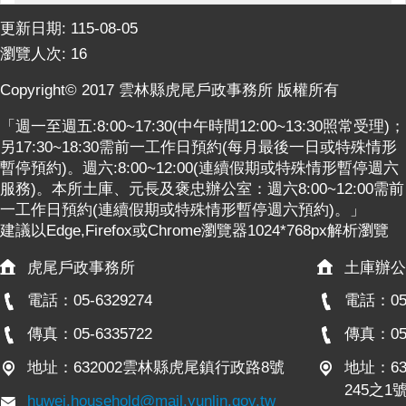
更新日期:
115-08-05
瀏覽人次:
16
Copyright© 2017 雲林縣虎尾戶政事務所 版權所有
「週一至週五:8:00~17:30(中午時間12:00~13:30照常受理)；
另17:30~18:30需前一工作日預約(每月最後一日或特殊情形
暫停預約)。週六:8:00~12:00(連續假期或特殊情形暫停週六
服務)。本所土庫、元長及褒忠辦公室：週六8:00~12:00需前
一工作日預約(連續假期或特殊情形暫停週六預約)。」
建議以Edge,Firefox或Chrome瀏覽器1024*768px解析瀏覽
虎尾戶政事務所
土庫辦公
電話：05-6329274
電話：05-
傳真：05-6335722
傳真：05-
地址：632002雲林縣虎尾鎮行政路8號
地址：6
245之1
huwei.household@mail.yunlin.gov.tw