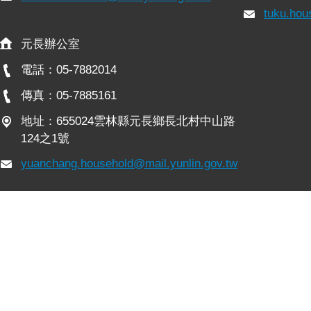
tuku.hou
元長辦公室
電話：05-7882014
傳真：05-7885161
地址：655024雲林縣元長鄉長北村中山路
124之1號
yuanchang.household@mail.yunlin.gov.tw