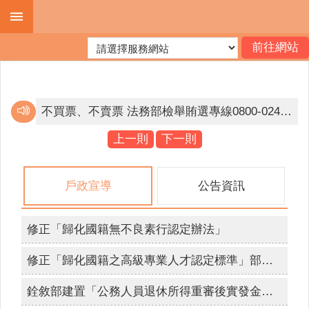
跳到主要內容區塊
進
階
搜
尋
不買票、不賣票 法務部檢舉賄選專線0800-024-099。
邇來屢獲有人假冒戶政事務所人員名義，致電民眾稱有人持其身分證件，到戶政事務所辦理戶籍遷徙或申請戶籍資料等戶政業務，要求民眾提供個人資料等情事。為避免個人資料遭詐騙，提醒您提高警覺，如遇有可疑電話，應立即打電話向該機關求證或撥打165反詐騙專線。
上一則
下一則
機
為簡政便民，落實電子化政府政策，內政部戶政司全球資訊網目前提供多項「線上申辦戶籍登記」服務，符合申請者，得使用自然人憑證進行線上申辦登記。
關
戶政宣導
公告資訊
簡
不買票、不賣票 法務部檢舉賄選專線0800-024-099。
介
檢舉賄選 人人有責 檢舉專線0800024099 檢舉獎金最高新台幣1500萬元。
修正「歸化國籍無不良素行認定辦法」
便
互傳裸露私密照已觸法，拒絕兒少性剝削，不拍、不持有、不下載、不分享，保護你和我。
民
修正「歸化國籍之高級專業人才認定標準」部分條文
服
網路旅程，不留傷痕，防治數位性暴力「iWIN網路內容防護機構」幫助你～雲林縣政府關心你。
務
銓敘部建置「公務人員退休所得重審後實發金額試算器」，請退休人員多加利用。
拒絕兒少接觸酒品、檳榔、毒品等危害身心健康物質及涉足危害身心健康之場所，張麗善縣長需要你我一同守護兒少健康。