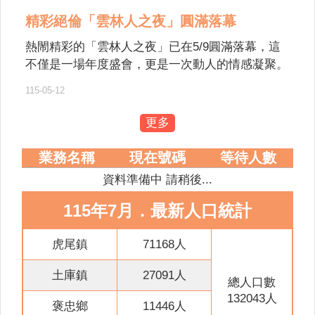
意
精彩絕倫「雲林人之夜」圓滿落幕
交
流
熱閙精彩的「雲林人之夜」已在5/9圓滿落幕，這
不僅是一場年度盛會，更是一次動人的情感凝聚。
相
從下午感人至深的萬人孝親洗腳活動，到夜晚星光
關
115-05-12
熠熠的大型音樂晚會，每一幕都寫下了屬於雲林人
連
的驕傲。 讓我們一起從活動花絮中，回味這場屬
結
更多
於雲林人的年度盛會。
網
業務名稱
現在號碼
等待人數
站
資料準備中 請稍後...
導
覽
115年7月．最新人口統計
檢
索
虎尾鎮
71168人
查
土庫鎮
27091人
詢
總人口數
132043人
相
褒忠鄉
11446人