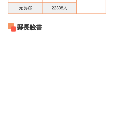
關
連
元長鄉
22338人
結
雲
縣長臉書
林
縣
戶
政
入
口
資
訊
網
隱
私
權
保
護