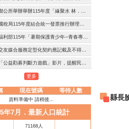
雲林縣水林鄉公所舉辦舉辦115年度「緣聚水 林．幸福同行」未婚員工暨環境教育聯誼活動，歡迎符合資格之未婚教職員工踴躍報名參加。
財政部南區國稅局115年度結合統一發票推行辦理全國性重大施政「統一發票兌獎APP(新版)全國推廣活動」，活動時間: 115年7月14日上午10時至9月30日下午6時止，歡迎踴躍參加。
為配合衛生福利部115年「暑期保護青少年─青春專案」，進行維護青少年健康成長環境與犯罪預防宣導。
內政部研擬交友媒合服務定型化契約應記載及不得記載事項，自115年9月1日生效實施。
衛生福利部「公益勸募判斷力遊戲」影片，提醒民眾於捐款前多加利用「公益勸募管理系統」查詢。
更多
稱
現在號碼
等待人數
縣長
資料準備中 請稍後...
15年7月．最新人口統計
71168人