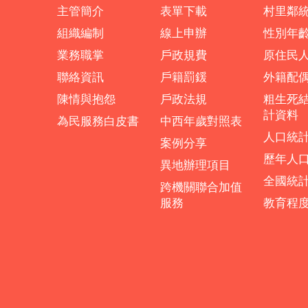
主管簡介
表單下載
村里鄰
組織編制
線上申辦
性別年
業務職掌
戶政規費
原住民
聯絡資訊
戶籍罰鍰
外籍配
陳情與抱怨
戶政法規
粗生死
計資料
為民服務白皮書
中西年歲對照表
人口統
案例分享
歷年人
異地辦理項目
全國統
跨機關聯合加值
服務
教育程