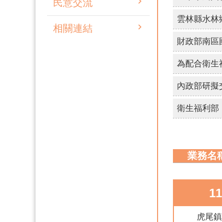
民意交流
相關連結
業務名
1
虎尾鎮