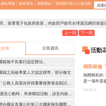
網站導覽
檢索查詢
相關連結
雲林縣戶政入口資訊網
賣票 法務部檢舉賄選專線0800-024-099。
上一則
下一則
公告資訊
政宣導
活動
賣票 法務部檢舉賄選專線0800-024-099。
人人有責 檢舉專線0800024099 檢舉獎金最高新台幣1500
國籍無不良素行認定辦法」
精彩絕倫
私密照已觸法，拒絕兒少性剝削，不拍、不持有、不下載、
國籍之高級專業人才認定標準」部分條文
熱閙精彩的「
，不留傷痕，防治數位性暴力「iWIN網路內容防護機構」
是一場年度
銓敘部建置「公務人員退休所得重審後實發金額試算器」，請退休人員多加利用。
感人至深的
115-05-12
型音樂晚會
【宣導】 「遇見心動時」單身聯誼活動，請至內政部戶政司全球資訊網查詢。
我們一起從
「中華民國聯合國反貪腐公約第三次國家報告國際審查會議」訂於115年8月24日至28日舉辦。
盛會。