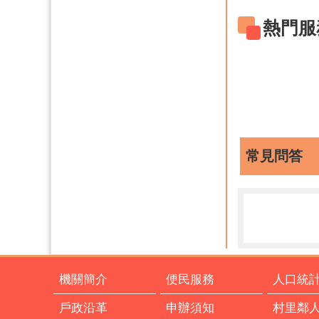
熱門服
常見問答
機關簡介
便民服務
人口統
戶政沿革
申辦須知
村里鄰