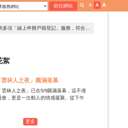
邇來屢獲有人假冒戶政事務所人員名義，致電民眾稱有人持其身分證件，到戶政事務所辦理戶籍遷徙或申請戶籍資料等戶政業務，要求民眾提供個人資料等情事。為避免個人資料遭詐騙，提醒您提高警覺，如遇有可疑電話，應立即打電話向該機關求證或撥打165反詐騙專線。
為簡政便民，落實電子化政府政策，內政部戶政司全球資訊網目前提供多項「線上申辦戶籍登記」服務，符合申請者，得使用自然人憑證進行線上申辦登記。
花絮
萬元。
「雲林人之夜」圓滿落幕
不分享，保護你和我。
雲林人之夜」已在5/9圓滿落幕，這不僅
幫助你～雲林縣政府關心你。
盛會，更是一次動人的情感凝聚。從下午
萬人孝親洗腳活動，到夜晚星光熠熠的大
拒絕兒少接觸酒品、檳榔、毒品等危害身心健康物質及涉足危害身心健康之場所，張麗善縣長需要你我一同守護兒少健康。
，每一幕都寫下了屬於雲林人的驕傲。 讓
網路世界停看聽，交友安全要注意，保護隱私，見面三思，發現兒少遭受受虐、性剝削、性侵害、網路性霸凌，檢舉專線113、110。
活動花絮中，回味這場屬於雲林人的年度
更多