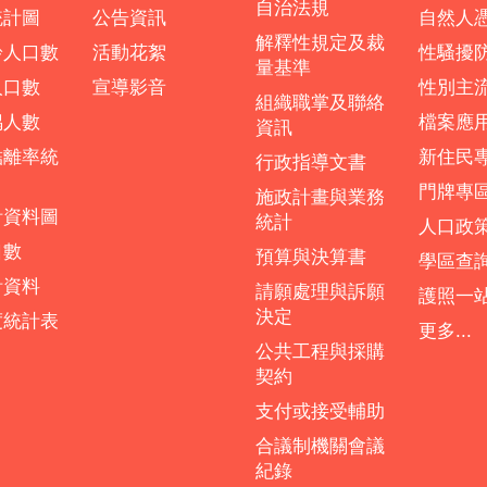
自治法規
統計圖
公告資訊
自然人
解釋性規定及裁
齡人口數
活動花絮
性騷擾
量基準
人口數
宣導影音
性別主
組織職掌及聯絡
偶人數
檔案應
資訊
結離率統
新住民
行政指導文書
門牌專
施政計畫與業務
計資料圖
統計
人口政
口數
預算與決算書
學區查
計資料
請願處理與訴願
護照一
決定
度統計表
更多...
公共工程與採購
契約
支付或接受輔助
合議制機關會議
紀錄