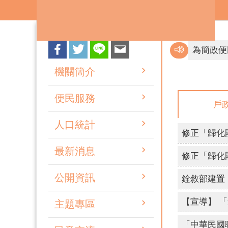
跳到主要內容區塊
不買票、不
機關簡介
便民服務
戶
不買票、不
人口統計
檢舉賄選 
修正「歸化
互傳裸露
最新消息
修正「歸化
網路旅程
公開資訊
主題專區