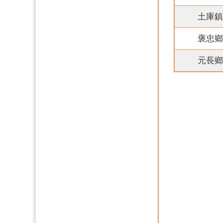
土庫鎮
褒忠鄉
元長鄉