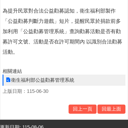
人
口
為提升民眾對合法公益勸募認知，衛生福利部製作
統
計
「公益勸募判斷力遊戲」短片，提醒民眾於捐款前多
加利用「公益勸募管理系統」查詢勸募活動是否有勸
最
新
募許可文號、活動是否在許可期間內 以識別合法勸募
消
息
活動。
公
開
相關連結
資
衛生福利部公益勸募管理系統
訊
上版日期：115-06-30
主
題
專
回上一頁
回最上面
區
民
更新日期:
115-08-06