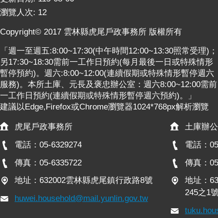
意
瀏覽人次:
12
交
流
Copyright© 2017 雲林縣虎尾戶政事務所 版權所有
相
「週一至週五:8:00~17:30(中午時間12:00~13:30照常受理)；
關
另17:30~18:30需前一工作日預約(每月最後一日或特殊情形
連
暫停預約)。週六:8:00~12:00(連續假期或特殊情形暫停週六
結
服務)。本所土庫、元長及褒忠辦公室：週六8:00~12:00需前
一工作日預約(連續假期或特殊情形暫停週六預約)。」
網
建議以Edge,Firefox或Chrome瀏覽器1024*768px解析瀏覽
站
導
虎尾戶政事務所
土庫辦公
覽
電話：05-6329274
電話：05-
檢
傳真：05-6335722
傳真：05-
索
查
地址：632002雲林縣虎尾鎮行政路8號
地址：6
詢
245之1
huwei.household@mail.yunlin.gov.tw
相
tuku.hou