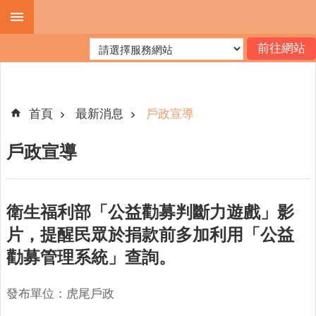
跳到主要內容區塊
進
階
搜
尋
首頁
最新消息
戶政宣導
戶政宣導
機
關
簡
衛生福利部「公益勸募判斷力遊戲」影
介
片，提醒民眾於捐款前多加利用「公益
便
勸募管理系統」查詢。
民
服
務
發布單位：虎尾戶政