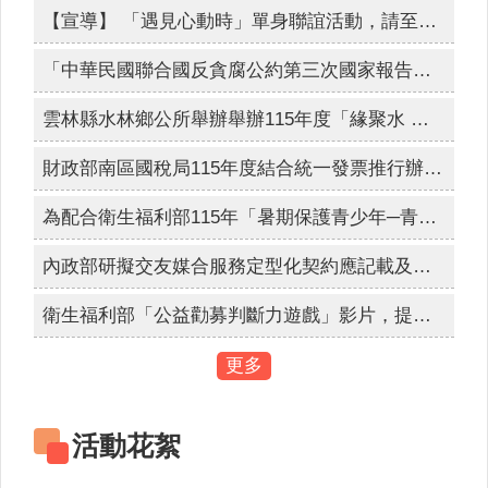
人
【宣導】 「遇見心動時」單身聯誼活動，請至內政部戶政司全球資訊網查詢。
口
網路世界停看聽，交友安全要注意，保護隱私，見面三思，發現兒少遭受受虐、性剝削、性侵害、網路性霸凌，檢舉專線113、110。
統
「中華民國聯合國反貪腐公約第三次國家報告國際審查會議」訂於115年8月24日至28日舉辦。
為簡政便民，落實電子化政府政策，內政部戶政司全球資訊網目前提供多項「線上申辦戶籍登記」服務，符合申請者，得使用自然人憑證進行線上申辦登記。
計
雲林縣水林鄉公所舉辦舉辦115年度「緣聚水 林．幸福同行」未婚員工暨環境教育聯誼活動，歡迎符合資格之未婚教職員工踴躍報名參加。
最
新
財政部南區國稅局115年度結合統一發票推行辦理全國性重大施政「統一發票兌獎APP(新版)全國推廣活動」，活動時間: 115年7月14日上午10時至9月30日下午6時止，歡迎踴躍參加。
消
息
為配合衛生福利部115年「暑期保護青少年─青春專案」，進行維護青少年健康成長環境與犯罪預防宣導。
公
開
內政部研擬交友媒合服務定型化契約應記載及不得記載事項，自115年9月1日生效實施。
資
訊
衛生福利部「公益勸募判斷力遊戲」影片，提醒民眾於捐款前多加利用「公益勸募管理系統」查詢。
主
更多
題
專
區
活動花絮
民