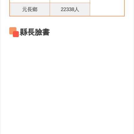
關
連
元長鄉
22338人
結
雲
縣長臉書
林
縣
戶
政
入
口
資
訊
網
隱
私
權
保
護