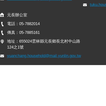
tuku.hou
元長辦公室
電話：05-7882014
傳真：05-7885161
地址：655024雲林縣元長鄉長北村中山路
124之1號
yuanchang.household@mail.yunlin.gov.tw