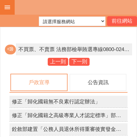
跳到主要內容區塊
進
階
搜
尋
不買票、不賣票 法務部檢舉賄選專線0800-024-099。
邇來屢獲有人假冒戶政事務所人員名義，致電民眾稱有人持其身分證件，到戶政事務所辦理戶籍遷徙或申請戶籍資料等戶政業務，要求民眾提供個人資料等情事。為避免個人資料遭詐騙，提醒您提高警覺，如遇有可疑電話，應立即打電話向該機關求證或撥打165反詐騙專線。
上一則
下一則
機
為簡政便民，落實電子化政府政策，內政部戶政司全球資訊網目前提供多項「線上申辦戶籍登記」服務，符合申請者，得使用自然人憑證進行線上申辦登記。
關
戶政宣導
公告資訊
簡
不買票、不賣票 法務部檢舉賄選專線0800-024-099。
介
檢舉賄選 人人有責 檢舉專線0800024099 檢舉獎金最高新台幣1500萬元。
修正「歸化國籍無不良素行認定辦法」
便
互傳裸露私密照已觸法，拒絕兒少性剝削，不拍、不持有、不下載、不分享，保護你和我。
民
修正「歸化國籍之高級專業人才認定標準」部分條文
服
網路旅程，不留傷痕，防治數位性暴力「iWIN網路內容防護機構」幫助你～雲林縣政府關心你。
務
銓敘部建置「公務人員退休所得重審後實發金額試算器」，請退休人員多加利用。
拒絕兒少接觸酒品、檳榔、毒品等危害身心健康物質及涉足危害身心健康之場所，張麗善縣長需要你我一同守護兒少健康。