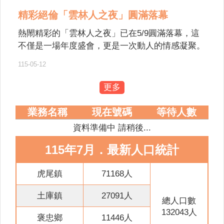
意
精彩絕倫「雲林人之夜」圓滿落幕
交
流
熱閙精彩的「雲林人之夜」已在5/9圓滿落幕，這
不僅是一場年度盛會，更是一次動人的情感凝聚。
相
從下午感人至深的萬人孝親洗腳活動，到夜晚星光
關
115-05-12
熠熠的大型音樂晚會，每一幕都寫下了屬於雲林人
連
的驕傲。 讓我們一起從活動花絮中，回味這場屬
結
更多
於雲林人的年度盛會。
網
業務名稱
現在號碼
等待人數
站
資料準備中 請稍後...
導
覽
115年7月．最新人口統計
檢
索
虎尾鎮
71168人
查
土庫鎮
27091人
詢
總人口數
132043人
相
褒忠鄉
11446人