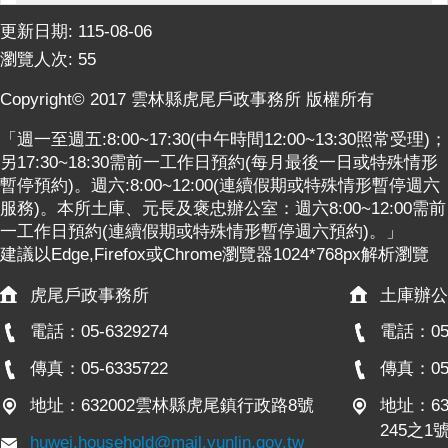
更新日期:
115-08-06
瀏覽人次:
55
Copyright© 2017 雲林縣虎尾戶政事務所 版權所有
「週一至週五:8:00~17:30(中午時間12:00~13:30照常受理)；
另17:30~18:30需前一工作日預約(每月最後一日或特殊情形
暫停預約)。週六:8:00~12:00(連續假期或特殊情形暫停週六
服務)。本所土庫、元長及褒忠辦公室：週六8:00~12:00需前
一工作日預約(連續假期或特殊情形暫停週六預約)。」
建議以Edge,Firefox或Chrome瀏覽器1024*768px解析瀏覽
虎尾戶政事務所
土庫辦公
電話：05-6329274
電話：05-
傳真：05-6335722
傳真：05-
地址：632002雲林縣虎尾鎮行政路8號
地址：6
245之1
huwei.household@mail.yunlin.gov.tw