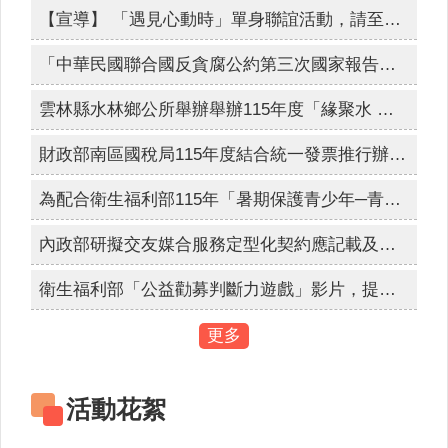
人
【宣導】 「遇見心動時」單身聯誼活動，請至內政部戶政司全球資訊網查詢。
口
網路世界停看聽，交友安全要注意，保護隱私，見面三思，發現兒少遭受受虐、性剝削、性侵害、網路性霸凌，檢舉專線113、110。
統
「中華民國聯合國反貪腐公約第三次國家報告國際審查會議」訂於115年8月24日至28日舉辦。
為簡政便民，落實電子化政府政策，內政部戶政司全球資訊網目前提供多項「線上申辦戶籍登記」服務，符合申請者，得使用自然人憑證進行線上申辦登記。
計
雲林縣水林鄉公所舉辦舉辦115年度「緣聚水 林．幸福同行」未婚員工暨環境教育聯誼活動，歡迎符合資格之未婚教職員工踴躍報名參加。
最
新
財政部南區國稅局115年度結合統一發票推行辦理全國性重大施政「統一發票兌獎APP(新版)全國推廣活動」，活動時間: 115年7月14日上午10時至9月30日下午6時止，歡迎踴躍參加。
消
息
為配合衛生福利部115年「暑期保護青少年─青春專案」，進行維護青少年健康成長環境與犯罪預防宣導。
公
開
內政部研擬交友媒合服務定型化契約應記載及不得記載事項，自115年9月1日生效實施。
資
訊
衛生福利部「公益勸募判斷力遊戲」影片，提醒民眾於捐款前多加利用「公益勸募管理系統」查詢。
主
更多
題
專
區
活動花絮
民