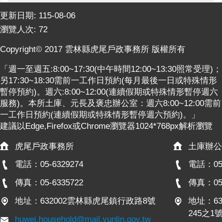
更新日期:
115-08-06
瀏覽人次:
72
Copyright© 2017 雲林縣虎尾戶政事務所 版權所有
「週一至週五:8:00~17:30(中午時間12:00~13:30照常受理)；
另17:30~18:30需前一工作日預約(每月最後一日或特殊情形
暫停預約)。週六:8:00~12:00(連續假期或特殊情形暫停週六
服務)。本所土庫、元長及褒忠辦公室：週六8:00~12:00需前
一工作日預約(連續假期或特殊情形暫停週六預約)。」
建議以Edge,Firefox或Chrome瀏覽器1024*768px解析瀏覽
虎尾戶政事務所
土庫辦公
電話：05-6329274
電話：05-
傳真：05-6335722
傳真：05-
地址：632002雲林縣虎尾鎮行政路8號
地址：6
245之1
huwei.household@mail.yunlin.gov.tw