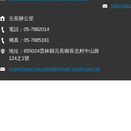
tuku.hou
元長辦公室
電話：05-7882014
傳真：05-7885161
地址：655024雲林縣元長鄉長北村中山路
124之1號
yuanchang.household@mail.yunlin.gov.tw