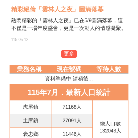
意
精彩絕倫「雲林人之夜」圓滿落幕
交
流
熱閙精彩的「雲林人之夜」已在5/9圓滿落幕，這
不僅是一場年度盛會，更是一次動人的情感凝聚。
相
從下午感人至深的萬人孝親洗腳活動，到夜晚星光
關
115-05-12
熠熠的大型音樂晚會，每一幕都寫下了屬於雲林人
連
的驕傲。 讓我們一起從活動花絮中，回味這場屬
結
更多
於雲林人的年度盛會。
網
業務名稱
現在號碼
等待人數
站
資料準備中 請稍後...
導
覽
115年7月．最新人口統計
檢
索
虎尾鎮
71168人
查
土庫鎮
27091人
詢
總人口數
132043人
相
褒忠鄉
11446人