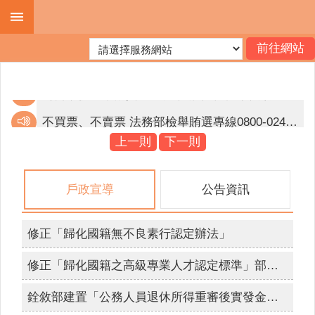
跳到主要內容區塊
進
階
搜
尋
不買票、不賣票 法務部檢舉賄選專線0800-024-099。
邇來屢獲有人假冒戶政事務所人員名義，致電民眾稱有人持其身分證件，到戶政事務所辦理戶籍遷徙或申請戶籍資料等戶政業務，要求民眾提供個人資料等情事。為避免個人資料遭詐騙，提醒您提高警覺，如遇有可疑電話，應立即打電話向該機關求證或撥打165反詐騙專線。
上一則
下一則
機
為簡政便民，落實電子化政府政策，內政部戶政司全球資訊網目前提供多項「線上申辦戶籍登記」服務，符合申請者，得使用自然人憑證進行線上申辦登記。
關
戶政宣導
公告資訊
簡
不買票、不賣票 法務部檢舉賄選專線0800-024-099。
介
檢舉賄選 人人有責 檢舉專線0800024099 檢舉獎金最高新台幣1500萬元。
修正「歸化國籍無不良素行認定辦法」
便
互傳裸露私密照已觸法，拒絕兒少性剝削，不拍、不持有、不下載、不分享，保護你和我。
民
修正「歸化國籍之高級專業人才認定標準」部分條文
服
網路旅程，不留傷痕，防治數位性暴力「iWIN網路內容防護機構」幫助你～雲林縣政府關心你。
務
銓敘部建置「公務人員退休所得重審後實發金額試算器」，請退休人員多加利用。
拒絕兒少接觸酒品、檳榔、毒品等危害身心健康物質及涉足危害身心健康之場所，張麗善縣長需要你我一同守護兒少健康。