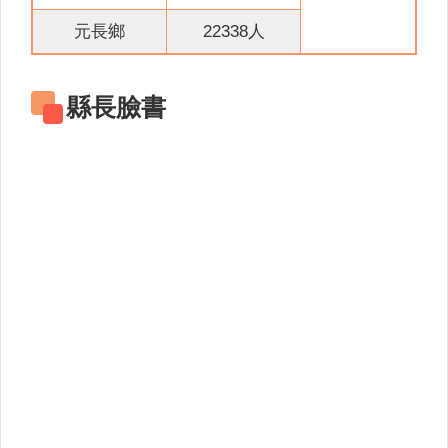
關
連
元長鄉
22338人
結
雲
縣長臉書
林
縣
戶
政
入
口
資
訊
網
隱
私
權
保
護