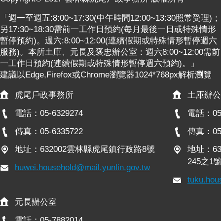
意
交
「週一至週五:8:00~17:30(中午時間12:00~13:30照常受理)；
流
另17:30~18:30需前一工作日預約(每月最後一日或特殊情形
暫停預約)。週六:8:00~12:00(連續假期或特殊情形暫停週六
相
服務)。本所土庫、元長及褒忠辦公室：週六8:00~12:00需前
關
一工作日預約(連續假期或特殊情形暫停週六預約)。」
連
建議以Edge,Firefox或Chrome瀏覽器1024*768px解析瀏覽
結
虎尾戶政事務所
土庫辦公
網
電話：05-6329274
電話：05-
站
導
傳真：05-6335722
傳真：05-
覽
地址：632002雲林縣虎尾鎮行政路8號
地址：6
檢
245之1
huwei.household@mail.yunlin.gov.tw
索
tuku.hou
查
詢
元長辦公室
相
電話：05-7882014