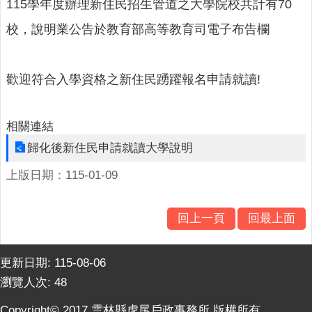
人
115學年度辦理新住民招生管道之大學院校共計有70
口
校，說明業公告於教育部高等教育司電子布告欄
統
計
最
歡迎符合入學資格之新住民踴躍報名申請就讀!
新
消
息
相關連結
歸化後新住民申請就讀大學說明
公
開
上版日期：115-01-09
資
訊
回上一頁
回最上面
主
題
專
更新日期:
115-08-06
區
瀏覽人次:
48
民
Copyright© 2017 雲林縣虎尾戶政事務所 版權所有