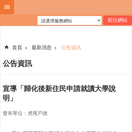
跳到主要內容區塊
進
階
搜
尋
首頁
最新消息
公告資訊
公告資訊
機
關
簡
宣導「歸化後新住民申請就讀大學說
介
明」
便
民
發布單位：虎尾戶政
服
務