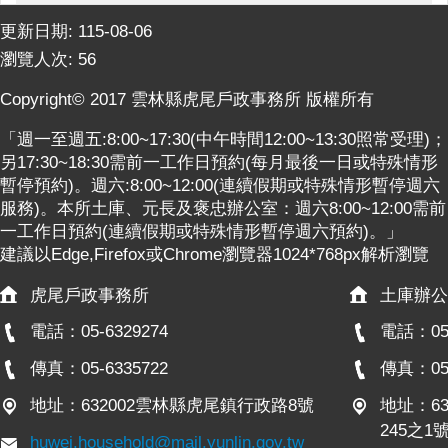
更新日期:
115-08-06
瀏覽人次:
56
Copyright© 2017 雲林縣虎尾戶政事務所 版權所有
「週一至週五:8:00~17:30(中午時間12:00~13:30照常受理)；
另17:30~18:30需前一工作日預約(每月最後一日或特殊情形
暫停預約)。週六:8:00~12:00(連續假期或特殊情形暫停週六
服務)。本所土庫、元長及褒忠辦公室：週六8:00~12:00需前
一工作日預約(連續假期或特殊情形暫停週六預約)。」
建議以Edge,Firefox或Chrome瀏覽器1024*768px解析瀏覽
虎尾戶政事務所
土庫辦公
電話：05-6329274
電話：05-
傳真：05-6335722
傳真：05-
地址：632002雲林縣虎尾鎮行政路8號
地址：6
245之1
huwei.household@mail.yunlin.gov.tw