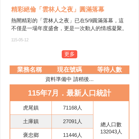
意
精彩絕倫「雲林人之夜」圓滿落幕
交
流
熱閙精彩的「雲林人之夜」已在5/9圓滿落幕，這
不僅是一場年度盛會，更是一次動人的情感凝聚。
相
從下午感人至深的萬人孝親洗腳活動，到夜晚星光
關
115-05-12
熠熠的大型音樂晚會，每一幕都寫下了屬於雲林人
連
的驕傲。 讓我們一起從活動花絮中，回味這場屬
結
更多
於雲林人的年度盛會。
網
業務名稱
現在號碼
等待人數
站
資料準備中 請稍後...
導
覽
115年7月．最新人口統計
檢
索
虎尾鎮
71168人
查
土庫鎮
27091人
詢
總人口數
132043人
相
褒忠鄉
11446人