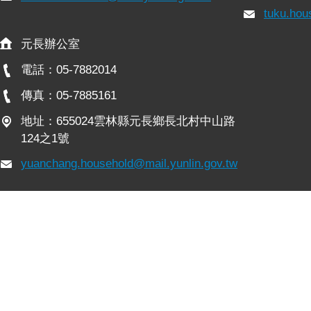
tuku.hou
元長辦公室
電話：05-7882014
傳真：05-7885161
地址：655024雲林縣元長鄉長北村中山路
124之1號
yuanchang.household@mail.yunlin.gov.tw