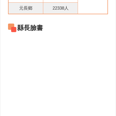
關
連
元長鄉
22338人
結
雲
縣長臉書
林
縣
戶
政
入
口
資
訊
網
隱
私
權
保
護