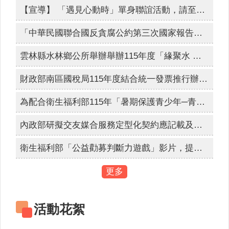
人
【宣導】 「遇見心動時」單身聯誼活動，請至內政部戶政司全球資訊網查詢。
口
網路世界停看聽，交友安全要注意，保護隱私，見面三思，發現兒少遭受受虐、性剝削、性侵害、網路性霸凌，檢舉專線113、110。
統
「中華民國聯合國反貪腐公約第三次國家報告國際審查會議」訂於115年8月24日至28日舉辦。
為簡政便民，落實電子化政府政策，內政部戶政司全球資訊網目前提供多項「線上申辦戶籍登記」服務，符合申請者，得使用自然人憑證進行線上申辦登記。
計
雲林縣水林鄉公所舉辦舉辦115年度「緣聚水 林．幸福同行」未婚員工暨環境教育聯誼活動，歡迎符合資格之未婚教職員工踴躍報名參加。
最
新
財政部南區國稅局115年度結合統一發票推行辦理全國性重大施政「統一發票兌獎APP(新版)全國推廣活動」，活動時間: 115年7月14日上午10時至9月30日下午6時止，歡迎踴躍參加。
消
息
為配合衛生福利部115年「暑期保護青少年─青春專案」，進行維護青少年健康成長環境與犯罪預防宣導。
公
開
內政部研擬交友媒合服務定型化契約應記載及不得記載事項，自115年9月1日生效實施。
資
訊
衛生福利部「公益勸募判斷力遊戲」影片，提醒民眾於捐款前多加利用「公益勸募管理系統」查詢。
主
更多
題
專
區
活動花絮
民