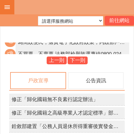
跳到主要內容區塊
進
階
搜
尋
不買票、不賣票 法務部檢舉賄選專線0800-024-099。
邇來屢獲有人假冒戶政事務所人員名義，致電民眾稱有人持其身分證件，到戶政事務所辦理戶籍遷徙或申請戶籍資料等戶政業務，要求民眾提供個人資料等情事。為避免個人資料遭詐騙，提醒您提高警覺，如遇有可疑電話，應立即打電話向該機關求證或撥打165反詐騙專線。
上一則
下一則
機
為簡政便民，落實電子化政府政策，內政部戶政司全球資訊網目前提供多項「線上申辦戶籍登記」服務，符合申請者，得使用自然人憑證進行線上申辦登記。
關
戶政宣導
公告資訊
簡
不買票、不賣票 法務部檢舉賄選專線0800-024-099。
介
檢舉賄選 人人有責 檢舉專線0800024099 檢舉獎金最高新台幣1500萬元。
修正「歸化國籍無不良素行認定辦法」
便
互傳裸露私密照已觸法，拒絕兒少性剝削，不拍、不持有、不下載、不分享，保護你和我。
民
修正「歸化國籍之高級專業人才認定標準」部分條文
服
網路旅程，不留傷痕，防治數位性暴力「iWIN網路內容防護機構」幫助你～雲林縣政府關心你。
務
銓敘部建置「公務人員退休所得重審後實發金額試算器」，請退休人員多加利用。
拒絕兒少接觸酒品、檳榔、毒品等危害身心健康物質及涉足危害身心健康之場所，張麗善縣長需要你我一同守護兒少健康。