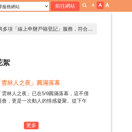
為簡政便民，落實電子化政府政策，內政部戶政司全球資訊網目前提供多項「線上申辦戶籍登記」服務，符合申請者，得使用自然人憑證進行線上申辦登記。
邇來屢獲有人假冒戶政事務所人員名義，致電民眾稱有人持其身分證件，到戶政事務所辦理戶籍遷徙或申請戶籍資料等戶政業務，要求民眾提供個人資料等情事。為避免個人資料遭詐騙，提醒您提高警覺，如遇有可疑電話，應立即打電話向該機關求證或撥打165反詐騙專線。
為簡政便民，落實電子化政府政策，內政部戶政司全球資訊網目前提供多項「線上申辦戶籍登記」服務，符合申請者，得使用自然人憑證進行線上申辦登記。
花絮
萬元。
「雲林人之夜」圓滿落幕
不分享，保護你和我。
雲林人之夜」已在5/9圓滿落幕，這不僅
幫助你～雲林縣政府關心你。
盛會，更是一次動人的情感凝聚。從下午
萬人孝親洗腳活動，到夜晚星光熠熠的大
拒絕兒少接觸酒品、檳榔、毒品等危害身心健康物質及涉足危害身心健康之場所，張麗善縣長需要你我一同守護兒少健康。
，每一幕都寫下了屬於雲林人的驕傲。 讓
網路世界停看聽，交友安全要注意，保護隱私，見面三思，發現兒少遭受受虐、性剝削、性侵害、網路性霸凌，檢舉專線113、110。
活動花絮中，回味這場屬於雲林人的年度
更多