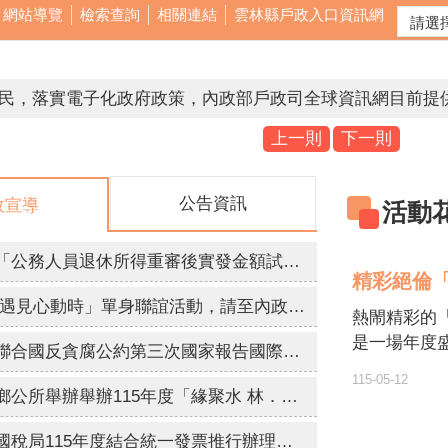
網站導覽
檢索查詢
相關連結
雲林縣戶政入口資訊網
賣票 法務部檢舉賄選專線0800-024-099。
上一則
下一則
公告資訊
政宣導
活動
賣票 法務部檢舉賄選專線0800-024-099。
人人有責 檢舉專線0800024099 檢舉獎金最高新台幣1500
銓敘部建置「公務人員退休所得重審後實發金額試算器」，請退休人員多加利用。
精彩絕倫
私密照已觸法，拒絕兒少性剝削，不拍、不持有、不下載、
【宣導】 「遇見心動時」單身聯誼活動，請至內政部戶政司全球資訊網查詢。
熱閙精彩的「
，不留傷痕，防治數位性暴力「iWIN網路內容防護機構」
是一場年度
「中華民國聯合國反貪腐公約第三次國家報告國際審查會議」訂於115年8月24日至28日舉辦。
感人至深的
115-05-12
型音樂晚會
雲林縣水林鄉公所舉辦舉辦115年度「緣聚水 林．幸福同行」未婚員工暨環境教育聯誼活動，歡迎符合資格之未婚教職員工踴躍報名參加。
我們一起從
財政部南區國稅局115年度結合統一發票推行辦理全國性重大施政「統一發票兌獎APP(新版)全國推廣活動」，活動時間: 115年7月14日上午10時至9月30日下午6時止，歡迎踴躍參加。
盛會。