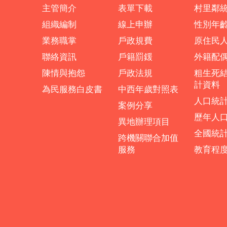
主管簡介
表單下載
村里鄰
組織編制
線上申辦
性別年
業務職掌
戶政規費
原住民
聯絡資訊
戶籍罰鍰
外籍配
陳情與抱怨
戶政法規
粗生死
計資料
為民服務白皮書
中西年歲對照表
人口統
案例分享
歷年人
異地辦理項目
全國統
跨機關聯合加值
服務
教育程