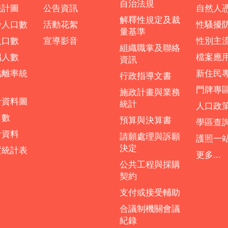
自治法規
統計圖
公告資訊
自然人
解釋性規定及裁
齡人口數
活動花絮
性騷擾
量基準
人口數
宣導影音
性別主
組織職掌及聯絡
偶人數
檔案應
資訊
結離率統
新住民
行政指導文書
門牌專
施政計畫與業務
計資料圖
統計
人口政
口數
預算與決算書
學區查
計資料
請願處理與訴願
護照一
決定
度統計表
更多...
公共工程與採購
契約
支付或接受輔助
合議制機關會議
紀錄