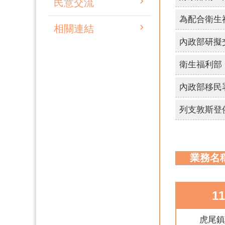
民意交流
相關連結
業務名
1
虎尾鎮