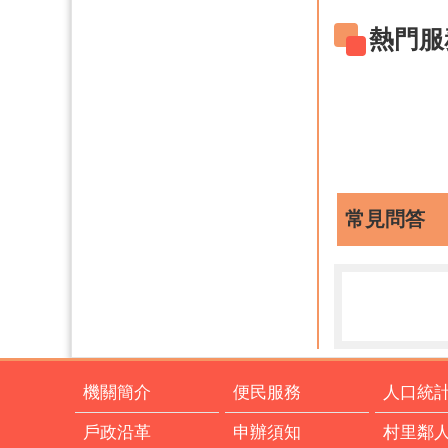
熱門服
常見問答
機關簡介
便民服務
人口統
戶政沿革
申辦須知
村里鄰