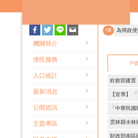
跳到主要內容區塊
不買票、不
機關簡介
便民服務
戶
不買票、不
人口統計
檢舉賄選 
互傳裸露
最新消息
網路旅程
公開資訊
主題專區