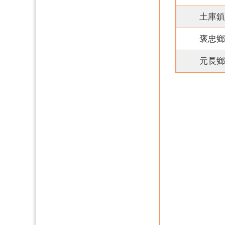
土庫鎮
褒忠鄉
元長鄉