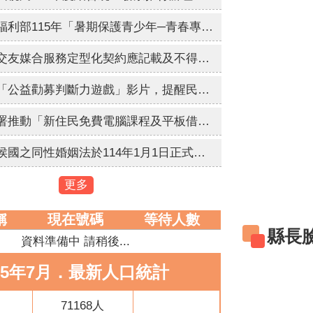
為配合衛生福利部115年「暑期保護青少年─青春專案」，進行維護青少年健康成長環境與犯罪預防宣導。
內政部研擬交友媒合服務定型化契約應記載及不得記載事項，自115年9月1日生效實施。
衛生福利部「公益勸募判斷力遊戲」影片，提醒民眾於捐款前多加利用「公益勸募管理系統」查詢。
內政部移民署推動「新住民免費電腦課程及平板借用服務」
列支敦斯登侯國之同性婚姻法於114年1月1日正式生效。
更多
稱
現在號碼
等待人數
縣長
資料準備中 請稍後...
15年7月．最新人口統計
71168人