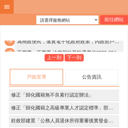
跳到主要內容區塊
進
階
搜
尋
不買票、不賣票 法務部檢舉賄選專線0800-024-099。
邇來屢獲有人假冒戶政事務所人員名義，致電民眾稱有人持其身分證件，到戶政事務所辦理戶籍遷徙或申請戶籍資料等戶政業務，要求民眾提供個人資料等情事。為避免個人資料遭詐騙，提醒您提高警覺，如遇有可疑電話，應立即打電話向該機關求證或撥打165反詐騙專線。
上一則
下一則
機
為簡政便民，落實電子化政府政策，內政部戶政司全球資訊網目前提供多項「線上申辦戶籍登記」服務，符合申請者，得使用自然人憑證進行線上申辦登記。
關
戶政宣導
公告資訊
簡
不買票、不賣票 法務部檢舉賄選專線0800-024-099。
介
檢舉賄選 人人有責 檢舉專線0800024099 檢舉獎金最高新台幣1500萬元。
修正「歸化國籍無不良素行認定辦法」
便
互傳裸露私密照已觸法，拒絕兒少性剝削，不拍、不持有、不下載、不分享，保護你和我。
民
修正「歸化國籍之高級專業人才認定標準」部分條文
服
網路旅程，不留傷痕，防治數位性暴力「iWIN網路內容防護機構」幫助你～雲林縣政府關心你。
務
銓敘部建置「公務人員退休所得重審後實發金額試算器」，請退休人員多加利用。
拒絕兒少接觸酒品、檳榔、毒品等危害身心健康物質及涉足危害身心健康之場所，張麗善縣長需要你我一同守護兒少健康。