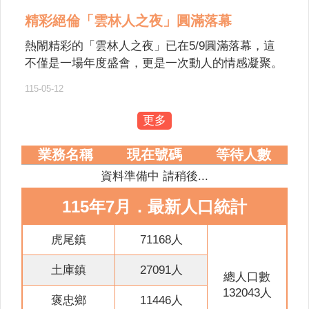
意
精彩絕倫「雲林人之夜」圓滿落幕
交
流
熱閙精彩的「雲林人之夜」已在5/9圓滿落幕，這
不僅是一場年度盛會，更是一次動人的情感凝聚。
相
從下午感人至深的萬人孝親洗腳活動，到夜晚星光
關
115-05-12
熠熠的大型音樂晚會，每一幕都寫下了屬於雲林人
連
的驕傲。 讓我們一起從活動花絮中，回味這場屬
結
更多
於雲林人的年度盛會。
網
業務名稱
現在號碼
等待人數
站
資料準備中 請稍後...
導
覽
115年7月．最新人口統計
檢
索
虎尾鎮
71168人
查
土庫鎮
27091人
詢
總人口數
132043人
相
褒忠鄉
11446人