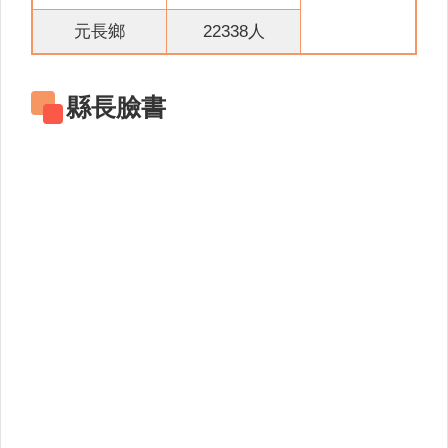
關
連
元長鄉
22338人
結
雲
縣長臉書
林
縣
戶
政
入
口
資
訊
網
隱
私
權
保
護