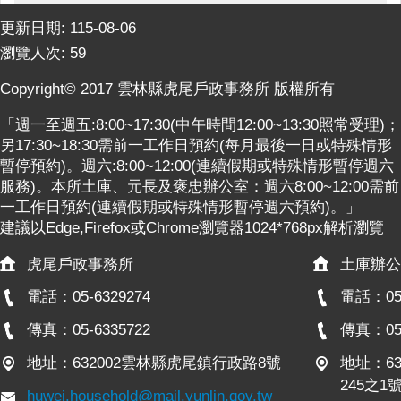
更新日期:
115-08-06
瀏覽人次:
59
Copyright© 2017 雲林縣虎尾戶政事務所 版權所有
「週一至週五:8:00~17:30(中午時間12:00~13:30照常受理)；
另17:30~18:30需前一工作日預約(每月最後一日或特殊情形
暫停預約)。週六:8:00~12:00(連續假期或特殊情形暫停週六
服務)。本所土庫、元長及褒忠辦公室：週六8:00~12:00需前
一工作日預約(連續假期或特殊情形暫停週六預約)。」
建議以Edge,Firefox或Chrome瀏覽器1024*768px解析瀏覽
虎尾戶政事務所
土庫辦公
電話：05-6329274
電話：05-
傳真：05-6335722
傳真：05-
地址：632002雲林縣虎尾鎮行政路8號
地址：6
245之1
huwei.household@mail.yunlin.gov.tw