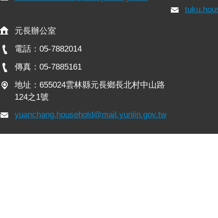
tuku.hou
元長辦公室
電話：05-7882014
傳真：05-7885161
地址：655024雲林縣元長鄉長北村中山路
124之1號
yuanchang.household@mail.yunlin.gov.tw