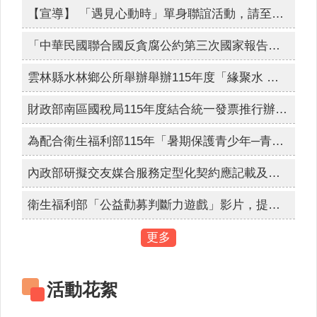
人
【宣導】 「遇見心動時」單身聯誼活動，請至內政部戶政司全球資訊網查詢。
口
網路世界停看聽，交友安全要注意，保護隱私，見面三思，發現兒少遭受受虐、性剝削、性侵害、網路性霸凌，檢舉專線113、110。
統
「中華民國聯合國反貪腐公約第三次國家報告國際審查會議」訂於115年8月24日至28日舉辦。
為簡政便民，落實電子化政府政策，內政部戶政司全球資訊網目前提供多項「線上申辦戶籍登記」服務，符合申請者，得使用自然人憑證進行線上申辦登記。
計
雲林縣水林鄉公所舉辦舉辦115年度「緣聚水 林．幸福同行」未婚員工暨環境教育聯誼活動，歡迎符合資格之未婚教職員工踴躍報名參加。
最
新
財政部南區國稅局115年度結合統一發票推行辦理全國性重大施政「統一發票兌獎APP(新版)全國推廣活動」，活動時間: 115年7月14日上午10時至9月30日下午6時止，歡迎踴躍參加。
消
息
為配合衛生福利部115年「暑期保護青少年─青春專案」，進行維護青少年健康成長環境與犯罪預防宣導。
公
開
內政部研擬交友媒合服務定型化契約應記載及不得記載事項，自115年9月1日生效實施。
資
訊
衛生福利部「公益勸募判斷力遊戲」影片，提醒民眾於捐款前多加利用「公益勸募管理系統」查詢。
主
更多
題
專
區
活動花絮
民