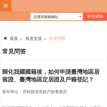
跳到主要內容區塊
進
階
搜
尋
首頁
民意交流
常見問答
常見問答
機
關
簡
歸化我國國籍後，如何申請臺灣地區居
介
留證、臺灣地區定居證及戶籍登記？
便
民
發布單位：雲林縣虎尾鎮戶政事務所
服
務