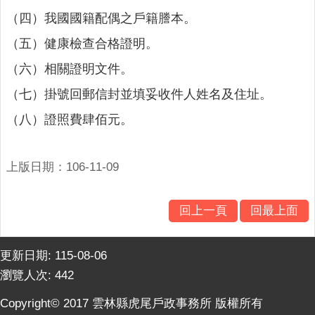
意
（四）我國國籍配偶之戶籍謄本。
交
流
（五）健康檢查合格證明。
（六）相關證明文件。
相
關
（七）掛號回郵信封並填妥收件人姓名及住址。
連
結
（八）證照費肆佰元。
網
上版日期：106-11-09
站
導
覽
回上一頁
回最上面
檢
索
更新日期:
115-08-06
查
瀏覽人次:
442
詢
Copyright© 2017 雲林縣虎尾戶政事務所 版權所有
相