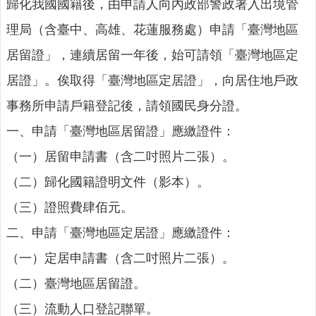
人
歸化我國國籍後，由申請人向內政部警政署入出境管
口
理局（含臺中、高雄、花蓮服務處）申請「臺灣地區
統
計
居留證」，連續居留一年後，始可請領「臺灣地區定
最
居證」。俟取得「臺灣地區定居證」，向居住地戶政
新
事務所申請戶籍登記後，請領國民身分證。
消
息
一、申請「臺灣地區居留證」應繳證件：
公
（一）居留申請書（含二吋照片二張）。
開
（二）歸化國籍證明文件（影本）。
資
訊
（三）證照費肆佰元。
二、申請「臺灣地區定居證」應繳證件：
主
題
（一）定居申請書（含二吋照片二張）。
專
區
（二）臺灣地區居留證。
（三）流動人口登記聯單。
民