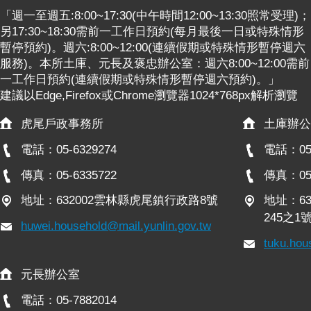
關
「週一至週五:8:00~17:30(中午時間12:00~13:30照常受理)；
連
另17:30~18:30需前一工作日預約(每月最後一日或特殊情形
結
暫停預約)。週六:8:00~12:00(連續假期或特殊情形暫停週六
服務)。本所土庫、元長及褒忠辦公室：週六8:00~12:00需前
雲
一工作日預約(連續假期或特殊情形暫停週六預約)。」
林
建議以Edge,Firefox或Chrome瀏覽器1024*768px解析瀏覽
縣
戶
虎尾戶政事務所
土庫辦公
政
入
電話：05-6329274
電話：05-
口
傳真：05-6335722
傳真：05-
資
訊
地址：632002雲林縣虎尾鎮行政路8號
地址：6
網
245之1
huwei.household@mail.yunlin.gov.tw
隱
tuku.hou
私
權
元長辦公室
保
電話：05-7882014
護