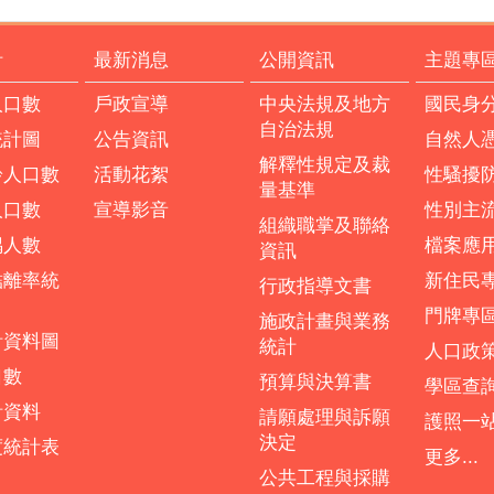
計
最新消息
公開資訊
主題專
人口數
戶政宣導
中央法規及地方
國民身
自治法規
統計圖
公告資訊
自然人
解釋性規定及裁
齡人口數
活動花絮
性騷擾
量基準
人口數
宣導影音
性別主
組織職掌及聯絡
偶人數
檔案應
資訊
結離率統
新住民
行政指導文書
門牌專
施政計畫與業務
計資料圖
統計
人口政
口數
預算與決算書
學區查
計資料
請願處理與訴願
護照一
決定
度統計表
更多...
公共工程與採購