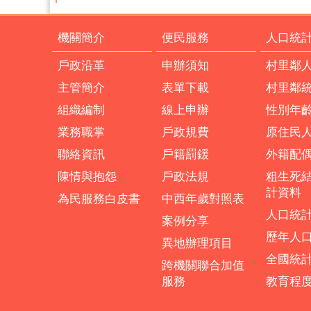
機關簡介
便民服務
人口統
戶政沿革
申辦須知
村里鄰
主管簡介
表單下載
村里鄰
組織編制
線上申辦
性別年
業務職掌
戶政規費
原住民
聯絡資訊
戶籍罰鍰
外籍配
陳情與抱怨
戶政法規
粗生死
計資料
為民服務白皮書
中西年歲對照表
人口統
案例分享
歷年人
異地辦理項目
全國統
跨機關聯合加值
服務
教育程