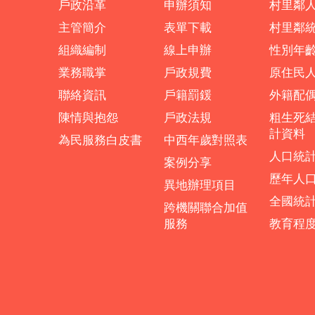
戶政沿革
申辦須知
村里鄰
主管簡介
表單下載
村里鄰
組織編制
線上申辦
性別年
業務職掌
戶政規費
原住民
聯絡資訊
戶籍罰鍰
外籍配
陳情與抱怨
戶政法規
粗生死
計資料
為民服務白皮書
中西年歲對照表
人口統
案例分享
歷年人
異地辦理項目
全國統
跨機關聯合加值
服務
教育程