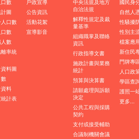
人口數
戶政宣導
中央法規及地方
國民身
自治法規
統計圖
公告資訊
自然人
解釋性規定及裁
齡人口數
活動花絮
性騷擾
量基準
人口數
宣導影音
性別主
組織職掌及聯絡
偶人數
檔案應
資訊
結離率統
新住民
行政指導文書
門牌專
施政計畫與業務
計資料圖
統計
人口政
口數
預算與決算書
學區查
計資料
請願處理與訴願
護照一
決定
度統計表
更多...
公共工程與採購
契約
支付或接受輔助
合議制機關會議