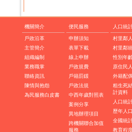
機關簡介
便民服務
人口統
戶政沿革
申辦須知
村里鄰
主管簡介
表單下載
村里鄰
組織編制
線上申辦
性別年
業務職掌
戶政規費
原住民
聯絡資訊
戶籍罰鍰
外籍配
陳情與抱怨
戶政法規
粗生死
計資料
為民服務白皮書
中西年歲對照表
人口統
案例分享
歷年人
異地辦理項目
全國統
跨機關聯合加值
服務
教育程