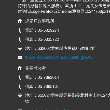
「週一至週五:8:00~17:30(中午時間12:00~13
特殊情形暫停週六服務)。本所土庫、元長及褒忠辦公
建議以Edge,Firefox或Chrome瀏覽器1024*768p
虎尾戶政事務所
電話：05-6329274
傳真：05-6335722
地址：632002雲林縣虎尾鎮行政路8號
huwei.household@mail.yunlin.gov.tw
元長辦公室
電話：05-7882014
傳真：05-7885161
地址：655024雲林縣元長鄉長北村中山路124
號