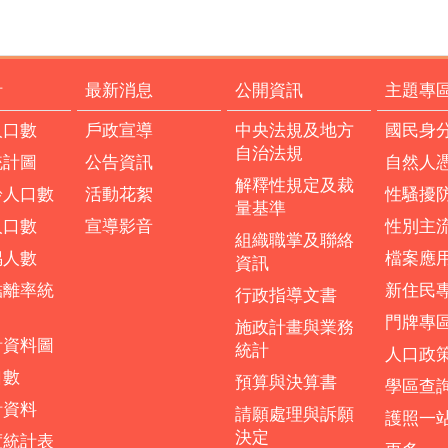
計
最新消息
公開資訊
主題專
人口數
戶政宣導
中央法規及地方
國民身
自治法規
統計圖
公告資訊
自然人
解釋性規定及裁
齡人口數
活動花絮
性騷擾
量基準
人口數
宣導影音
性別主
組織職掌及聯絡
偶人數
檔案應
資訊
結離率統
新住民
行政指導文書
門牌專
施政計畫與業務
計資料圖
統計
人口政
口數
預算與決算書
學區查
計資料
請願處理與訴願
護照一
決定
度統計表