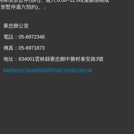
或特殊情形暫停預約)。週六:8:00~12:00(連續假期或
情形暫停週六預約)。」
褒忠辦公室
電話：05-6972348
傳真：05-6971873
地址：634001雲林縣褒忠鄉中勝村泰安路3號
baojhong.household@mail.yunlin.gov.tw