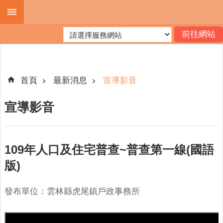
跳到主要內容區塊
進
階
搜
尋
首頁
最新消息
宣導影音
宣導影音
機
關
簡
109年人口及住宅普查~普查第一線(國語
介
版)
便
民
發布單位：雲林縣虎尾鎮戶政事務所
服
務