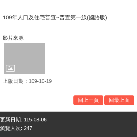
意
交
109年人口及住宅普查~普查第一線(國語版)
流
相
關
影片來源
連
結
網
站
導
上版日期：109-10-19
覽
檢
回上一頁
回最上面
索
查
更新日期:
115-08-06
詢
瀏覽人次:
247
相