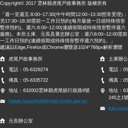
關
Copyright© 2017 雲林縣虎尾戶政事務所 版權所有
連
「週一至週五:8:00~17:30(中午時間12:00~13:30照常受理)；
結
另17:30~18:30需前一工作日預約(每月最後一日或特殊情形
雲
暫停預約)。週六:8:00~12:00(連續假期或特殊情形暫停週六
林
服務)。本所土庫、元長及褒忠辦公室：週六8:00~12:00需前
縣
一工作日預約(連續假期或特殊情形暫停週六預約)。」
戶
建議以Edge,Firefox或Chrome瀏覽器1024*768px解析瀏覽
政
虎尾戶政事務所
土庫辦公
入
口
電話：05-6329274
電話：05-
資
訊
傳真：05-6335722
傳真：05-
網
地址：632002雲林縣虎尾鎮行政路8號
地址：6
245之1
隱
huwei.household@mail.yunlin.gov.tw
私
tuku.hou
權
保
元長辦公室
護