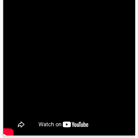
人
口
統
計
最
新
消
息
公
開
資
訊
主
題
專
區
民