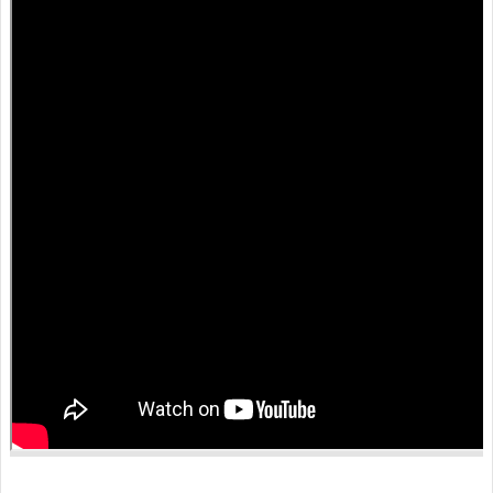
人
口
統
計
最
新
消
息
公
開
資
訊
主
題
專
區
民