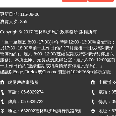
關
連
結
更新日期:
115-08-06
瀏覽人次:
355
雲
林
Copyright© 2017 雲林縣虎尾戶政事務所 版權所有
縣
戶
「週一至週五:8:00~17:30(中午時間12:00~13:30照常受理)；
政
另17:30~18:30需前一工作日預約(每月最後一日或特殊情形
入
暫停預約)。週六:8:00~12:00(連續假期或特殊情形暫停週六
口
服務)。本所土庫、元長及褒忠辦公室：週六8:00~12:00需前
資
一工作日預約(連續假期或特殊情形暫停週六預約)。」
訊
建議以Edge,Firefox或Chrome瀏覽器1024*768px解析瀏覽
網
虎尾戶政事務所
土庫辦公
隱
電話：05-6329274
電話：05-
私
傳真：05-6335722
傳真：05-
權
保
地址：632002雲林縣虎尾鎮行政路8號
地址：6
護