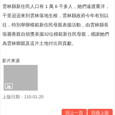
意
雲林縣新住民人口有 1 萬 6 千多人，她們遠渡重洋，
交
流
千里迢迢來到雲林落地生根，雲林縣政府今年有別以
往，特別舉辦模範新住民母親表揚活動，由雲林縣長
相
關
張麗善親自頒獎表揚32位模範新住民母親，感謝她們
連
為雲林鄉親及這片土地付出與貢獻。
結
網
影片來源
站
導
覽
檢
索
查
上版日期：110-01-20
詢
相
回上一頁
回最上面