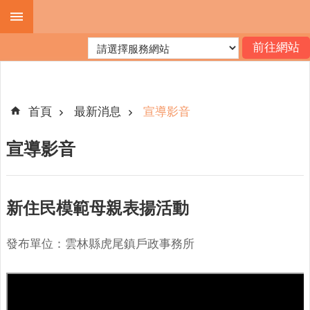
跳到主要內容區塊
進
階
搜
尋
首頁
最新消息
宣導影音
宣導影音
機
關
簡
新住民模範母親表揚活動
介
便
發布單位：雲林縣虎尾鎮戶政事務所
民
服
務