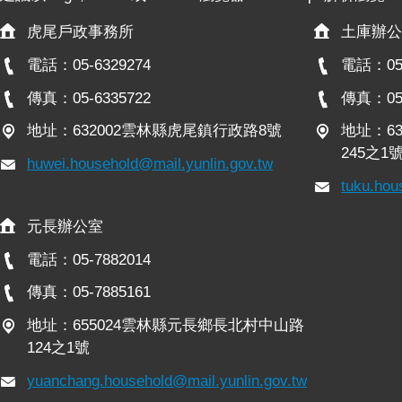
意
交
虎尾戶政事務所
土庫辦公
流
電話：05-6329274
電話：05-
相
傳真：05-6335722
傳真：05-
關
連
地址：632002雲林縣虎尾鎮行政路8號
地址：6
結
245之1
huwei.household@mail.yunlin.gov.tw
tuku.hou
網
站
元長辦公室
導
覽
電話：05-7882014
檢
傳真：05-7885161
索
地址：655024雲林縣元長鄉長北村中山路
查
124之1號
詢
yuanchang.household@mail.yunlin.gov.tw
相