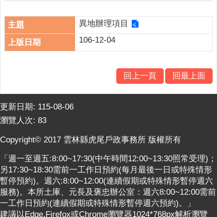
人
口
統
異地辦理項目
計
106-12-04
最
新
回上一頁
回最上面
消
息
公
更新日期:
115-08-06
開
瀏覽人次:
83
資
Copyright© 2017 雲林縣虎尾戶政事務所 版權所有
訊
「週一至週五:8:00~17:30(中午時間12:00~13:30照常受理)；
主
另17:30~18:30需前一工作日預約(每月最後一日或特殊情形
題
暫停預約)。週六:8:00~12:00(連續假期或特殊情形暫停週六
專
服務)。本所土庫、元長及褒忠辦公室：週六8:00~12:00需前
區
一工作日預約(連續假期或特殊情形暫停週六預約)。」
民
建議以Edge,Firefox或Chrome瀏覽器1024*768px解析瀏覽