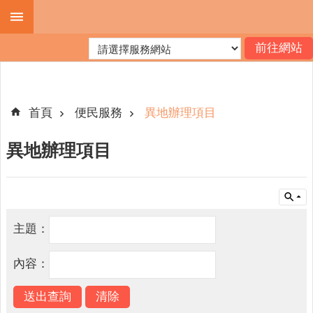
跳到主要內容區塊
進
階
搜
尋
首頁
便民服務
異地辦理項目
異地辦理項目
機
關
簡
介
主題：
便
民
內容：
服
務