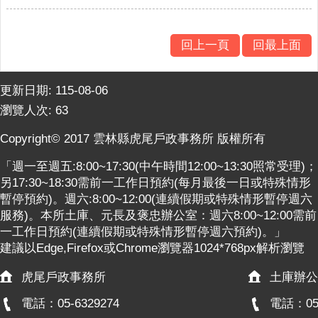
意
交
流
回上一頁
回最上面
相
關
更新日期:
115-08-06
連
瀏覽人次:
63
結
Copyright© 2017 雲林縣虎尾戶政事務所 版權所有
網
「週一至週五:8:00~17:30(中午時間12:00~13:30照常受理)；
站
另17:30~18:30需前一工作日預約(每月最後一日或特殊情形
導
暫停預約)。週六:8:00~12:00(連續假期或特殊情形暫停週六
覽
服務)。本所土庫、元長及褒忠辦公室：週六8:00~12:00需前
檢
一工作日預約(連續假期或特殊情形暫停週六預約)。」
索
建議以Edge,Firefox或Chrome瀏覽器1024*768px解析瀏覽
查
虎尾戶政事務所
土庫辦公
詢
電話：05-6329274
電話：05-
相