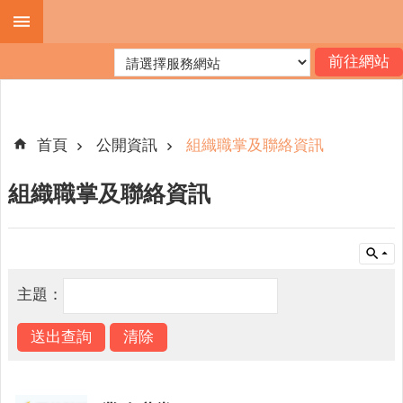
跳到主要內容區塊
進
階
搜
尋
首頁
公開資訊
組織職掌及聯絡資訊
組織職掌及聯絡資訊
機
關
簡
介
主題：
便
民
服
務