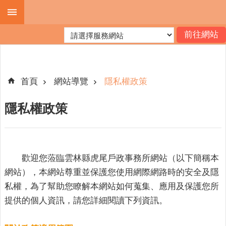
跳到主要內容區塊
進
階
搜
尋
首頁
網站導覽
隱私權政策
隱私權政策
機
關
簡
介
歡迎您蒞臨雲林縣虎尾戶政事務所網站（以下簡稱本
便
網站），本網站尊重並保護您使用網際網路時的安全及隱
民
私權，為了幫助您瞭解本網站如何蒐集、應用及保護您所
服
提供的個人資訊，請您詳細閱讀下列資訊。
務