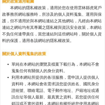
人
關於政策適用範圍
口
本網站的隱私權政策，適用於您在使用雲林縣虎尾戶
統
政事務所網站服務時，所涉及的個人資料蒐集、運用與保
計
護，但不適用於與本網站連結之其他網站，凡經由本網站
最
連結之網站均有其專屬之隱私權與資訊安全政策，本網站
新
不負任何連帶責任，當您連結到這些網站時，關於個人資
消
料的保護，適用各該網站的隱私權政策。
息
公
關於個人資料蒐集的政策
開
資
單純在本網站的瀏覽及檔案下載行為，本網站不會
訊
蒐集任何有關個人的身分資料。
主
利用本網站所提供的各項服務，需申請人提供個人
題
資料時，本網站會依需求請您提供姓名、國民身分
專
證統號、聯絡電話、電子郵件地址、戶籍地址或通
區
訊住址等個人最新、最真實之資料。若您提供任何
民
錯誤或不實的資料，本網站有權拒絕您使用本網站