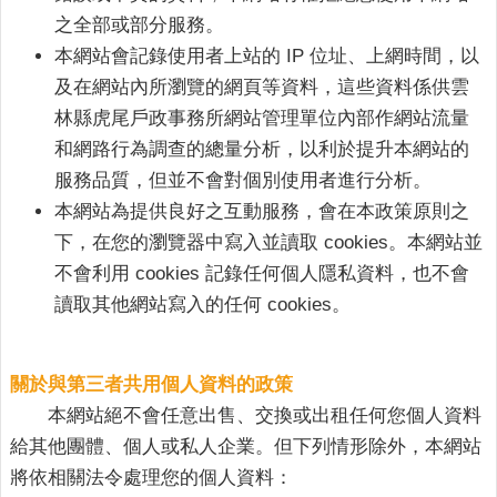
意
之全部或部分服務。
交
本網站會記錄使用者上站的 IP 位址、上網時間，以
流
及在網站內所瀏覽的網頁等資料，這些資料係供雲
相
林縣虎尾戶政事務所網站管理單位內部作網站流量
關
和網路行為調查的總量分析，以利於提升本網站的
連
服務品質，但並不會對個別使用者進行分析。
結
本網站為提供良好之互動服務，會在本政策原則之
網
下，在您的瀏覽器中寫入並讀取 cookies。本網站並
站
不會利用 cookies 記錄任何個人隱私資料，也不會
導
讀取其他網站寫入的任何 cookies。
覽
檢
索
關於與第三者共用個人資料的政策
查
本網站絕不會任意出售、交換或出租任何您個人資料
詢
給其他團體、個人或私人企業。但下列情形除外，本網站
將依相關法令處理您的個人資料：
相