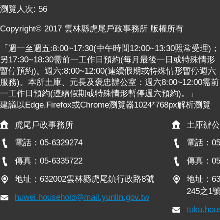
瀏覽人次:
56
Copyright© 2017 雲林縣虎尾戶政事務所 版權所有
「週一至週五:8:00~17:30(中午時間12:00~13:30照常受理)；
另17:30~18:30需前一工作日預約(每月最後一日或特殊情形
暫停預約)。週六:8:00~12:00(連續假期或特殊情形暫停週六
服務)。本所土庫、元長及褒忠辦公室：週六8:00~12:00需前
一工作日預約(連續假期或特殊情形暫停週六預約)。」
建議以Edge,Firefox或Chrome瀏覽器1024*768px解析瀏覽
虎尾戶政事務所
土庫辦公
電話：05-6329274
電話：05-
傳真：05-6335722
傳真：05-
地址：632002雲林縣虎尾鎮行政路8號
地址：6
245之1
huwei.household@mail.yunlin.gov.tw
tuku.hou