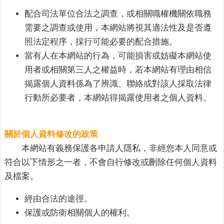
關
配合司法單位合法之調查，或相關職權機關依職務
連
結
需要之調查或使用，本網站將視其適法性及是否遵
照法定程序，採行可能必要的配合措施。
雲
當有人在本網站的行為，可能損害或妨礙本網站使
林
縣
用者或相關第三人之權益時，若本網站有理由相信
戶
揭露個人資料係為了辨識、聯絡或對該人採取法律
政
行動所必要者，本網站得揭露使用者之個人資料。
入
口
資
關於個人資料修改的政策
訊
本網站有義務保護各申請人隱私，非經您本人同意或
網
符合以下情形之一者，不會自行修改或刪除任何個人資料
隱
及檔案。
私
權
經由合法的途徑。
保
保護或防衛相關個人的權利。
護