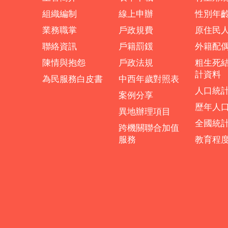
組織編制
線上申辦
性別年
業務職掌
戶政規費
原住民
聯絡資訊
戶籍罰鍰
外籍配
陳情與抱怨
戶政法規
粗生死
計資料
為民服務白皮書
中西年歲對照表
人口統
案例分享
歷年人
異地辦理項目
全國統
跨機關聯合加值
服務
教育程