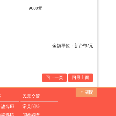
9000
元
金額單位：新台幣/元
回上一頁
回最上面
關閉
區
民意交流
分證專區
常見問答
憑證專區
問卷調查