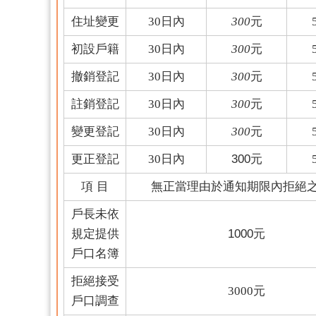
住址變更
30
日內
300
元
初設戶籍
30
日內
300
元
撤銷登記
30
日內
300
元
註銷登記
30
日內
300
元
變更登記
30
日內
300
元
更正登記
30
日內
300元
項
目
無正當理由於通知期限內
拒絕
戶長未依
規定提供
1000元
戶口名簿
拒絕接受
3000
元
戶口調查