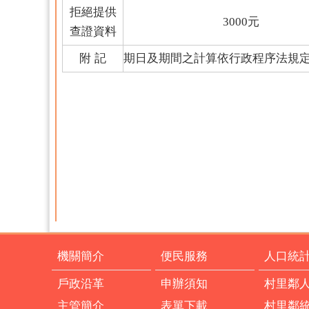
拒絕提供
3000
元
查證資料
附
記
期日及期間之計算依行政程序法規
機關簡介
便民服務
人口統
戶政沿革
申辦須知
村里鄰
主管簡介
表單下載
村里鄰