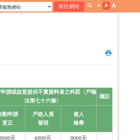
實申請或故意提供不實資料者之科罰〈戶籍
備註
法第七十六條〉
自動申請
戶政人員
被人
更正
發現
檢舉
3000
元
6000
元
9000
元