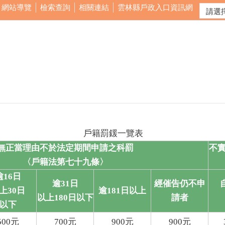
網站導覽
檢索查詢
相關連結
雲林縣戶政入口資訊網
戶籍罰鍰一覽表
無正當理由不於法定期間申請之科罰
不
〈戶籍法第七十九條〉
逾
16
日
逾
31
日
經催告仍不申
上
30
日
逾
181日
以上
以上
180
日以下
請者
以下
500
元
700
元
900
元
900
元