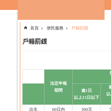
跳到主要內容區塊
首頁
便民服務
戶籍罰鍰
戶籍罰鍰
法定申
報
期間
逾
1
日
以
以上
15
日以下
出生
60
日內
300
元