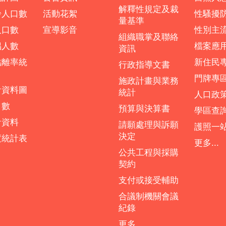
解釋性規定及裁
齡人口數
活動花絮
性騷擾
量基準
人口數
宣導影音
性別主
組織職掌及聯絡
偶人數
檔案應
資訊
結離率統
新住民
行政指導文書
門牌專
施政計畫與業務
計資料圖
統計
人口政
口數
預算與決算書
學區查
計資料
請願處理與訴願
護照一
決定
度統計表
更多...
公共工程與採購
契約
支付或接受輔助
合議制機關會議
紀錄
更多...