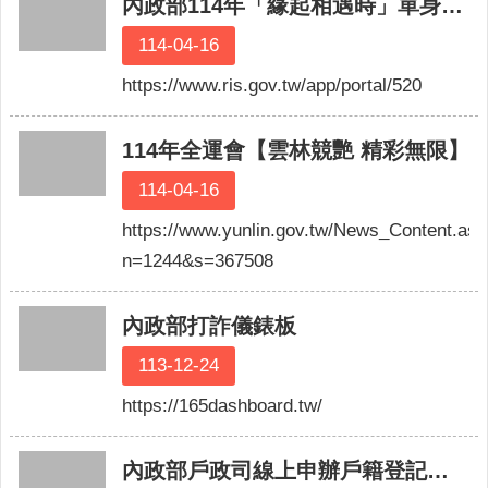
人
內政部114年「緣起相遇時」單身聯誼活動
口
114-04-16
統
計
https://www.ris.gov.tw/app/portal/520
最
新
114年全運會【雲林競艷 精彩無限】
消
114-04-16
息
https://www.yunlin.gov.tw/News_Content.as
公
n=1244&s=367508
開
資
訊
內政部打詐儀錶板
主
113-12-24
題
https://165dashboard.tw/
專
區
內政部戶政司線上申辦戶籍登記，歡迎民眾多加利用。
民