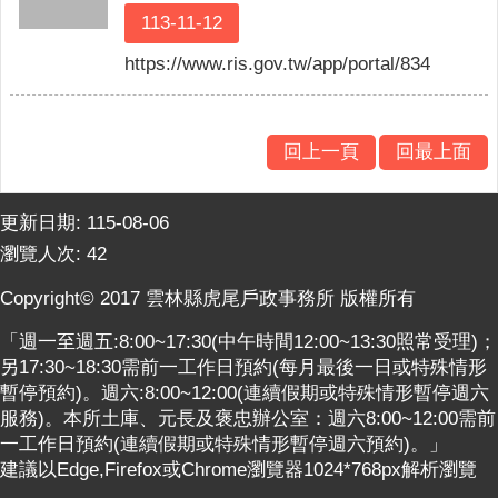
意
113-11-12
交
https://www.ris.gov.tw/app/portal/834
流
相
關
回上一頁
回最上面
連
結
更新日期:
115-08-06
網
瀏覽人次:
42
站
導
Copyright© 2017 雲林縣虎尾戶政事務所 版權所有
覽
「週一至週五:8:00~17:30(中午時間12:00~13:30照常受理)；
檢
另17:30~18:30需前一工作日預約(每月最後一日或特殊情形
索
暫停預約)。週六:8:00~12:00(連續假期或特殊情形暫停週六
查
服務)。本所土庫、元長及褒忠辦公室：週六8:00~12:00需前
詢
一工作日預約(連續假期或特殊情形暫停週六預約)。」
建議以Edge,Firefox或Chrome瀏覽器1024*768px解析瀏覽
相