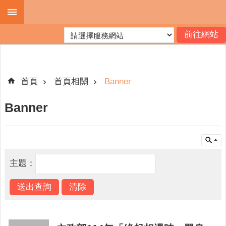
跳到主要內容區塊
進
階
搜
尋
首頁
首頁相關
Banner
Banner
機
關
簡
介
主題：
便
民
服
務